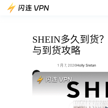
跳
至
内
容
SHEIN多久到货
与到货攻略
1 月 7, 2026
Holly Sretan