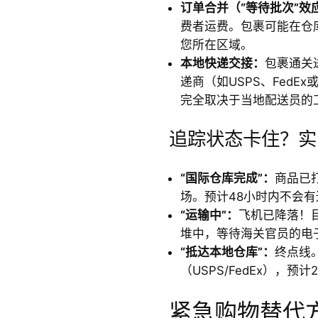
订单合并（“等待批次”效
费者运费。包裹可能在仓库
您所在区域。
本地快递交接：
包裹通关
递商（如USPS、FedEx或
完全取决于当地配送员的
追踪状态卡住？实
“国际仓库完成”：
商品已
场。预计48小时内不会有
“运输中”：
飞机已降落！
堆中，等待海关官员的电
“抵达本地仓库”：
终点线
（USPS/FedEx），预计
紧急购物替代