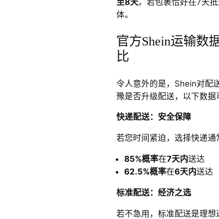
至8天
。若包裹恰好在7天抵
体。
官方Shein运输
比
令人意外的是，Shein对
豫是否升级配送，以下数据
快递配送：安全保障
若您时间紧迫，选择快递通
85%概率
在
7天内
送达
62.5%概率
在
6天内
送达
标准配送：经济之选
若不急用，标准配送是理想