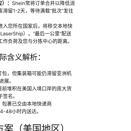
应）：
Shein常将订单合并以降低消
滞留1-2天，等待满载“批次”发往
进入您所在国家后，将移交本地快
LaserShip）。“最后一公里”配送
工作负荷及您与分拣中心的距离。
际含义解析：
打包，但集装箱可能仍滞留亚洲机
进展。
目前堆积在美国入境口岸的庞大货
子签名。
。包裹已交由本地快递商
24-48小时内送达。
方案（美国地区）