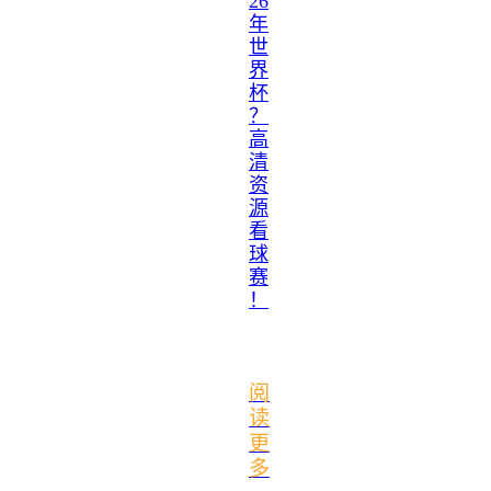
26
年
世
界
杯
？
高
清
资
源
看
球
赛
！
阅
读
更
多