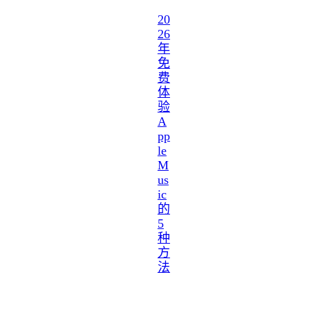
20
26
年
免
费
体
验
A
pp
le
M
us
ic
的
5
种
方
法