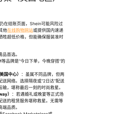
仍在结账页面，Shein可能风险过
其他
在线购物网站
或提供国内速递
牺牲超低价格，但能确保服装准时
需品首选。
&M等品牌是“今日下单，今晚穿搭”的
S（美国中心）
：虽属不同品牌，但两
送网络。选择隔夜或“2日达”配送
运输，堪称最后一刻的时尚救星。
nway）
：若遇婚礼或晚宴等正式场
配送的租赁服务堪称救星。无需等
高端品质。
Facebook Marketplace或