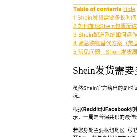
Table of contents
Hide
1
Shein发货需要多长时
2
如何加速Shein包裹配
3
Shein配送系统如何运
4
紧急购物替代方案（美
5
常见问题 – Shein发货
Shein发货需
虽然Shein官方给出的是
况。
根据
Reddit
和
Facebook
购
示，
一周
是普遍共识的最佳
若您身处主要枢纽地区（如