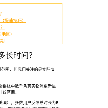
间？
送（提速技巧）
作？
国地区）
周期
要多长时间？
时间范围，但我们关注的是实际情
物群组中数千条真实物流更新显
时效区间。
美国），多数用户反馈总时长为
5