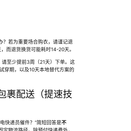
办？若为重要场合购衣，请谨记退
，而退货换货可能耗时14-20天。
，请至少提前3周（21天）下单。这
试穿期，以及10天本地替代方案的
in包裹配送（提速技
电快递员催件？”简短回答是
不
固定物流路径。除预付快递费外，