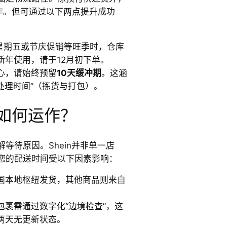
操作。但可通过以下两点提升成功
星期五或节庆促销等旺季时，仓库
新年使用，请于12月初下单。
心，请始终预留
10天缓冲期
。这涵
“处理时间”（拣货与打包）。
统如何运作？
等待原因。Shein并非单一店
您的配送时间受以下因素影响：
国本地枢纽发货，其他商品则来自
包裹需通过数字化“边境检查”，这
两天无更新状态。