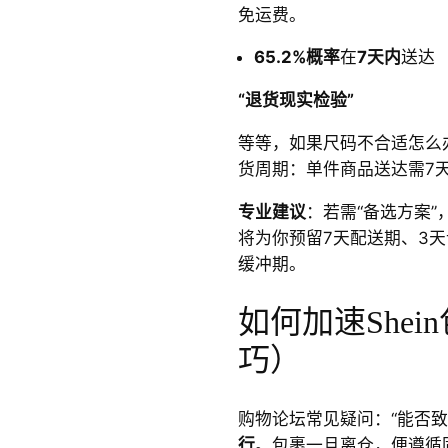
免运费。
65.2%概率
在
7天内
送达
“退货现实检验”
等等，如果尺码不合适怎么
货周期：单件商品送达需7天
专业建议
：若需“备选方案”
将为你预留7天配送期、3天
缓冲期。
如何加速She
巧）
购物论坛常见疑问：“能否致
行
。包裹一旦离仓，便遵循