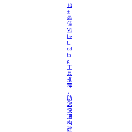
10
+
最
佳
Vi
be
C
od
in
g
工
具
推
荐
，
助
您
快
速
构
建