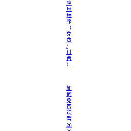
应
用
程
序
（
免
费
/
付
费
）
如
何
免
费
观
看
20