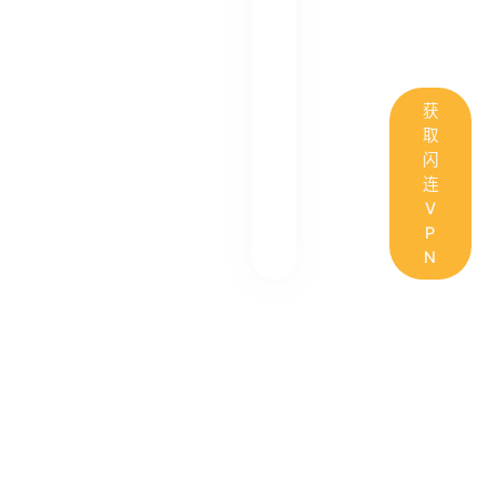
获
取
闪
连
V
P
N