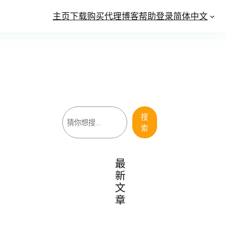
主页
下载
购买
代理
博客
帮助
登录
简体中文
搜
搜
索
索
最
新
文
章