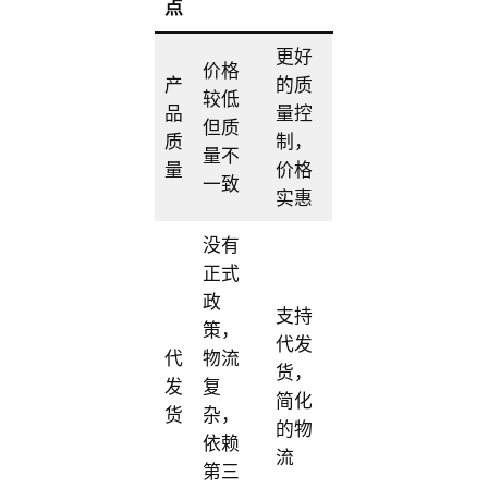
点
更好
价格
产
的质
较低
品
量控
但质
质
制，
量不
量
价格
一致
实惠
没有
正式
政
支持
策，
代发
代
物流
货，
发
复
简化
货
杂，
的物
依赖
流
第三