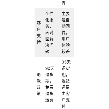
宜
个性
主要
化服
是自
客
务，
动回
户
面对
复，
支
面解
用户
持
决问
体验
题
较差
35天
90天
退货
退
退货
期，
款
期，
退货
政
免费
运费
策
退货
由客
运费
户支
付