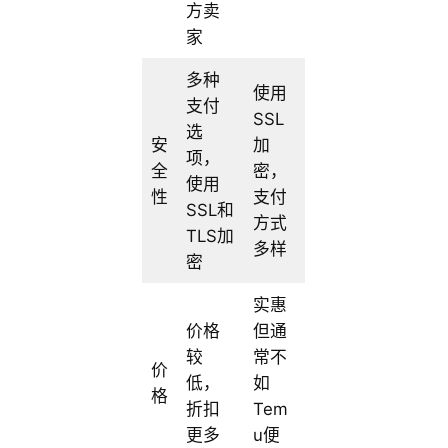
方卖
家
多种
使用
支付
SSL
选
安
加
项，
全
密，
使用
性
支付
SSL和
方式
TLS加
多样
密
实惠
价格
但通
较
常不
价
低，
如
格
折扣
Tem
更多
u便