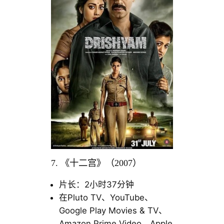
7. 《十二宫》（2007）
片长：2小时37分钟
在Pluto TV、YouTube、
Google Play Movies & TV、
Amazon Prime Video、Apple