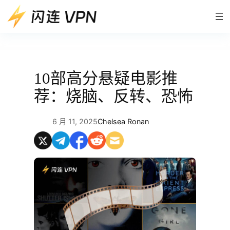
跳
至
内
容
10部高分悬疑电影推
荐：烧脑、反转、恐怖
6 月 11, 2025
Chelsea Ronan