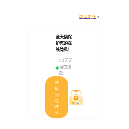
阅读更多
»
全天候保
护您的在
线隐私！
30天无
理由退
款
获
取
闪
连
VP
N