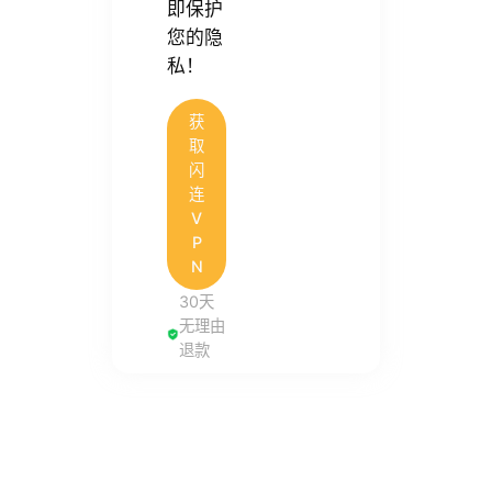
即保护
您的隐
私！
获
取
闪
连
V
P
N
30天
无理由
退款