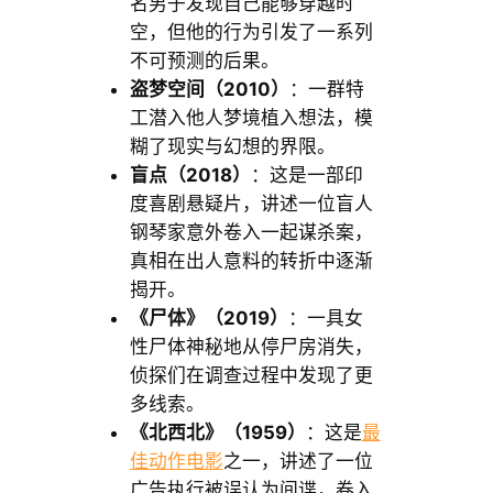
名男子发现自己能够穿越时
空，但他的行为引发了一系列
不可预测的后果。
盗梦空间（2010）
：一群特
工潜入他人梦境植入想法，模
糊了现实与幻想的界限。
盲点（2018）
：这是一部印
度喜剧悬疑片，讲述一位盲人
钢琴家意外卷入一起谋杀案，
真相在出人意料的转折中逐渐
揭开。
《尸体》（2019）
：一具女
性尸体神秘地从停尸房消失，
侦探们在调查过程中发现了更
多线索。
《北西北》（1959）
：这是
最
佳动作电影
之一，讲述了一位
广告执行被误认为间谍，卷入