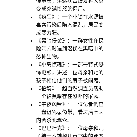
怖电影，讲述病毒爆发将人类
变成充满愤怒的僵尸。
《疯狂》：一个小镇在水源被
毒素污染后陷入混乱，居民变
成暴力狂。
《黑暗侵袭》：一群女性在探
险洞穴时遇到潜伏在黑暗中的
恐怖生物。
《小岛惊魂》：一部哥特式恐
怖电影，讲述一位母亲和她的
孩子相信他们的房子被闹鬼。
《招魂》：超自然调查员帮助
一个被黑暗存在恐吓的家庭。
《午夜凶铃》：一位记者调查
一盘诅咒录像带，看过后七天
内会杀死观众。
《巴巴杜克》：一位母亲和儿
子被一本神秘儿童书中的邪恶