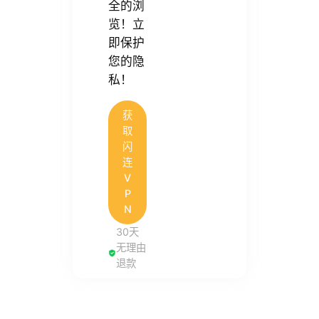
全的浏
览！立
即保护
您的隐
私！
获
取
闪
连
V
P
N
30天
无理由
退款