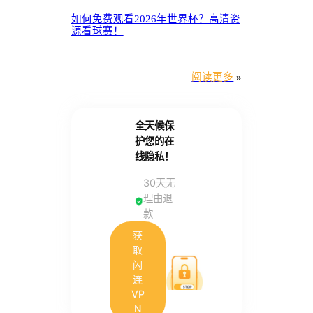
如何免费观看2026年世界杯？高清资
源看球赛！
阅读更多
»
全天候保
护您的在
线隐私！
30天无
理由退
款
获
取
闪
连
VP
N