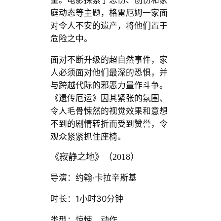
庭动态等主题，格雷厄姆一家面
对令人不安的遗产，将他们置于
危险之中。
面对不断升级的超自然事件，家
人必须面对他们最深的恐惧，并
与跨越代际的邪恶力量作斗争。
《遗传厄运》因其紧张的氛围、
令人毛骨悚然的视觉效果和意想
不到的剧情转折而受到赞誉，令
观众紧紧抓住座椅。
《寂静之地》（2018）
导演：约翰·卡拉辛斯基
时长：1小时30分钟
类型：惊悚，动作