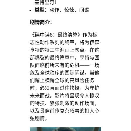
基特里奇）
类型：
动作、惊悚、间谍
剧情简介：
《碟中谍8：最终清算》作为标
志性动作系列的终章，将为伊森·
亨特的特工生涯画上句点。在这
部爆裂的最终篇章中，亨特与团
队面临前所未有的危机——一场
危及全球秩序的国际阴谋。当他
们踏上横跨全球的高风险任务
时，必须直面过往抉择，为守护
未来而战。影片将呈现令人惊叹
的特技、紧张刺激的动作场面，
以及贯穿前作复杂叙事的扣人心
弦剧情。