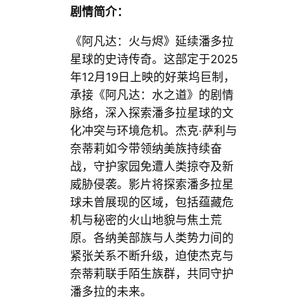
剧情简介：
《阿凡达：火与烬》延续潘多拉
星球的史诗传奇。这部定于2025
年12月19日上映的好莱坞巨制，
承接《阿凡达：水之道》的剧情
脉络，深入探索潘多拉星球的文
化冲突与环境危机。杰克·萨利与
奈蒂莉如今带领纳美族持续奋
战，守护家园免遭人类掠夺及新
威胁侵袭。影片将探索潘多拉星
球未曾展现的区域，包括蕴藏危
机与秘密的火山地貌与焦土荒
原。各纳美部族与人类势力间的
紧张关系不断升级，迫使杰克与
奈蒂莉联手陌生族群，共同守护
潘多拉的未来。