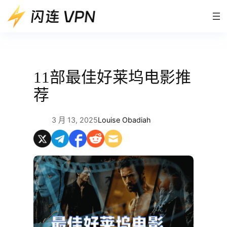
跳
至
内
容
11部最佳好莱坞电影推
荐
3 月 13, 2025
Louise Obadiah