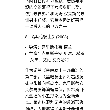
《阿甘正传》以幽默、悲伤与乐
观的交织赢得了六项奥斯卡奖，
包括最佳影片和汤姆·汉克斯的最
佳男主角奖。它至今仍是好莱坞
最温暖人心的电影之一。
8. 《黑暗骑士》(2008)
导演：克里斯托弗·诺兰
主演：克里斯蒂安·贝尔、希斯
·莱杰、艾伦·艾克哈特
作为诺兰《黑暗骑士三部曲》的
第二部，《黑暗骑士》将超级英
雄电影推向新高度。克里斯蒂安·
贝尔再度饰演蝙蝠侠，但希斯·莱
杰塑造的小丑形象成为全场焦
点。莱杰以混乱无序的反派形象
演绎，为他赢得了奥斯卡最佳男