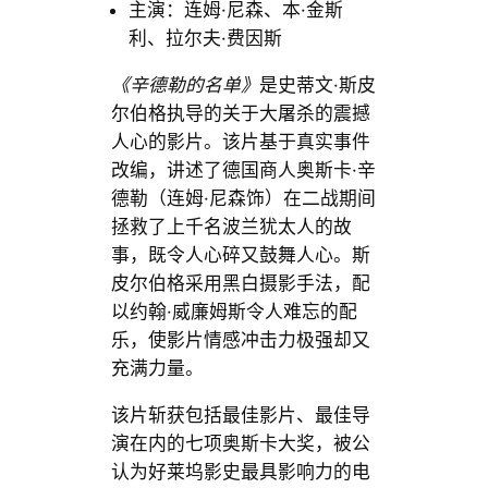
主演：连姆·尼森、本·金斯
利、拉尔夫·费因斯
《辛德勒的名单》
是史蒂文·斯皮
尔伯格执导的关于大屠杀的震撼
人心的影片。该片基于真实事件
改编，讲述了德国商人奥斯卡·辛
德勒（连姆·尼森饰）在二战期间
拯救了上千名波兰犹太人的故
事，既令人心碎又鼓舞人心。斯
皮尔伯格采用黑白摄影手法，配
以约翰·威廉姆斯令人难忘的配
乐，使影片情感冲击力极强却又
充满力量。
该片斩获包括最佳影片、最佳导
演在内的七项奥斯卡大奖，被公
认为好莱坞影史最具影响力的电