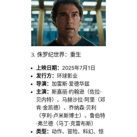
3. 侏罗纪世界：重生
上映日期：
2025年7月1日
发行方：
环球影业
导演：
加雷斯·爱德华兹
主演：
斯嘉丽·约翰逊（佐拉·
贝内特）、马赫沙拉·阿里（邓
肯·金凯德）、乔纳森·贝利
（亨利·卢米斯博士）、鲁伯特
·弗兰德（马丁·克雷布斯）
类型：
动作、冒险、科幻、惊