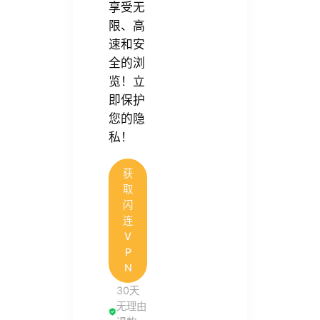
享受无
限、高
速和安
全的浏
览！立
即保护
您的隐
私！
获
取
闪
连
V
P
N
30天
无理由