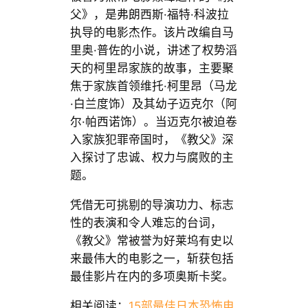
父》，是弗朗西斯·福特·科波拉
执导的电影杰作。该片改编自马
里奥·普佐的小说，讲述了权势滔
天的柯里昂家族的故事，主要聚
焦于家族首领维托·柯里昂（马龙
·白兰度饰）及其幼子迈克尔（阿
尔·帕西诺饰）。当迈克尔被迫卷
入家族犯罪帝国时，《教父》深
入探讨了忠诚、权力与腐败的主
题。
凭借无可挑剔的导演功力、标志
性的表演和令人难忘的台词，
《教父》常被誉为好莱坞有史以
来最伟大的电影之一，斩获包括
最佳影片在内的多项奥斯卡奖。
相关阅读：
15部最佳日本恐怖电