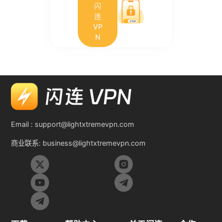
闪
连
VP
N
Email :
support@lightxtremevpn.com
商业联系:
business@lightxtremevpn.com