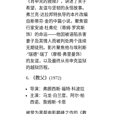
《肖申克的救赎》，讲述了关于
希望、友谊与坚韧的永恒故事。
弗兰克·达拉邦特执导的本片改编
自斯蒂芬·金的中篇小说，聚焦银
行家安迪·杜弗伦（蒂姆·罗宾斯
饰）的命运——他因被诬陷杀害
妻子及其情人而被判处两个连续
无期徒刑。影片聚焦他与埃利斯
·“瑞德”·瑞丁（摩根·弗里曼饰）
的友谊，以及最终从肖申克监狱
的越狱历程。
6. 《教父》(1972)
导演：弗朗西斯·福特·科波拉
主演：马龙·白兰度、阿尔·帕
西诺、詹姆斯·卡恩
被誉为黑帮电影巅峰之作的《教