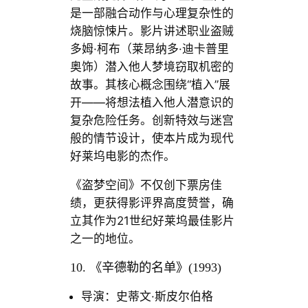
是一部融合动作与心理复杂性的
烧脑惊悚片。影片讲述职业盗贼
多姆·柯布（莱昂纳多·迪卡普里
奥饰）潜入他人梦境窃取机密的
故事。其核心概念围绕“植入”展
开——将想法植入他人潜意识的
复杂危险任务。创新特效与迷宫
般的情节设计，使本片成为现代
好莱坞电影的杰作。
《盗梦空间》不仅创下票房佳
绩，更获得影评界高度赞誉，确
立其作为21世纪好莱坞最佳影片
之一的地位。
10. 《辛德勒的名单》(1993)
导演：史蒂文·斯皮尔伯格