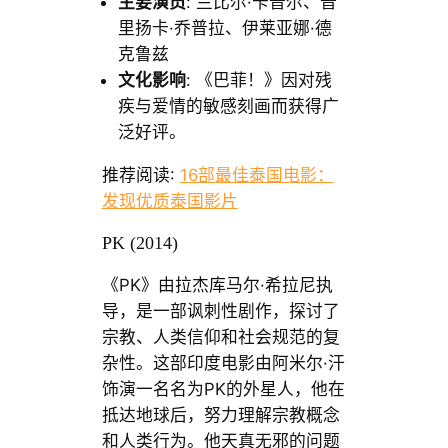
主要演员
: 兰比尔·卡普尔、普
里扬卡·乔普拉、伊莱亚娜·德
克鲁兹
文化影响
: 《巴菲！》因对残
疾与爱情的敏感刻画而获得广
泛好评。
推荐阅读:
16部最佳泰国电影：
发现优质泰国影片
PK (2014)
《PK》由拉杰库马尔·希拉尼执
导，是一部讽刺性剧作，探讨了
宗教、人类信仰和社会规范的复
杂性。这部印度电影由阿米尔·汗
饰演一名名为PK的外星人，他在
抵达地球后，努力理解宗教概念
和人类行为。他天真无邪的问题