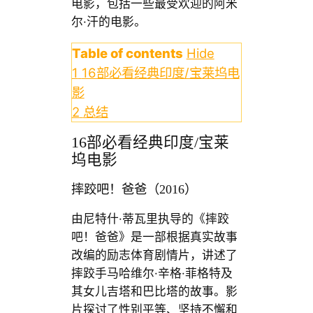
电影，包括一些最受欢迎的阿米
尔·汗的电影。
Table of contents
Hide
1
16部必看经典印度/宝莱坞电
影
2
总结
16部必看经典印度/宝莱
坞电影
摔跤吧！爸爸（2016）
由尼特什·蒂瓦里执导的《摔跤
吧！爸爸》是一部根据真实故事
改编的励志体育剧情片，讲述了
摔跤手马哈维尔·辛格·菲格特及
其女儿吉塔和巴比塔的故事。影
片探讨了性别平等、坚持不懈和