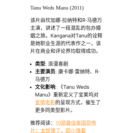
Tanu Weds Manu (2011)
该片由坎加娜·拉纳特和R·马德万
主演，讲述了一段混乱的包办婚
姻之旅。Kangana对Tanu的诠释
是她职业生涯的代表作之一，该
片在商业和评论界均取得成功。
类型
: 浪漫喜剧
主要演员
: 康卡娜·雷纳特、R·
马德万
文化影响
: 《Tanu Weds
Manu》重新定义了宝莱坞对
爱情电影
的呈现方式，催生了
更多同类型影片。
推荐阅读：
10部最佳泰国恐怖
片：太惊悚了，胆小慎看