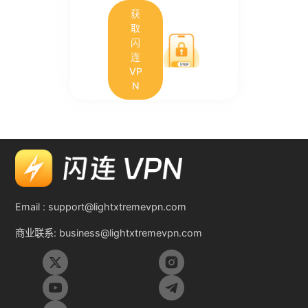
获
取
闪
连
VP
N
Email :
support@lightxtremevpn.com
商业联系:
business@lightxtremevpn.com