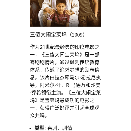
三傻大闹宝莱坞（2009）
作为21世纪最经典的印度电影之
一，《三傻大闹宝莱坞》是一部
喜剧剧情片，通过讽刺传统教育
体系，传递了追求梦想的励志信
息。该片由拉杰库马尔·希拉尼执
导，阿米尔·汗、R·马德万和沙曼
·乔希领衔主演。《三傻大闹宝莱
坞》是宝莱坞最成功的电影之
一，获得广泛好评并引起全球观
众共鸣。
类型
: 喜剧、剧情