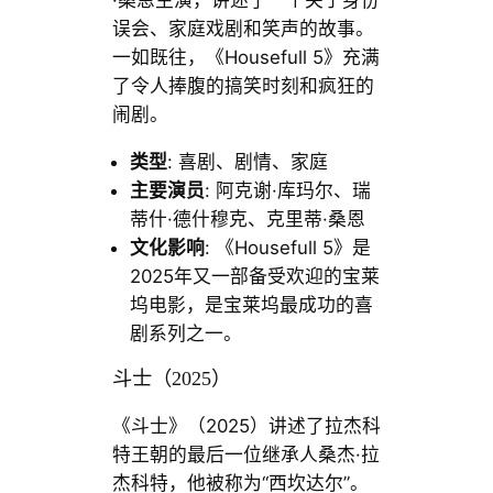
·桑恩主演，讲述了一个关于身份
误会、家庭戏剧和笑声的故事。
一如既往，《Housefull 5》充满
了令人捧腹的搞笑时刻和疯狂的
闹剧。
类型
: 喜剧、剧情、家庭
主要演员
: 阿克谢·库玛尔、瑞
蒂什·德什穆克、克里蒂·桑恩
文化影响
: 《Housefull 5》是
2025年又一部备受欢迎的宝莱
坞电影，是宝莱坞最成功的喜
剧系列之一。
斗士（2025）
《斗士》（2025）讲述了拉杰科
特王朝的最后一位继承人桑杰·拉
杰科特，他被称为“西坎达尔”。