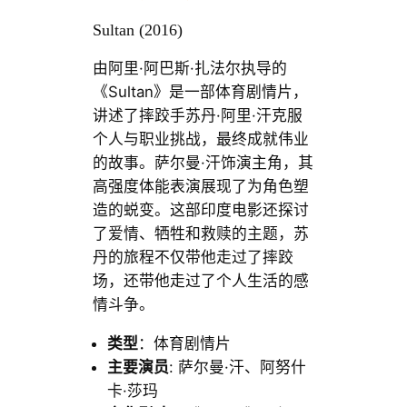
Sultan (2016)
由阿里·阿巴斯·扎法尔执导的
《Sultan》是一部体育剧情片，
讲述了摔跤手苏丹·阿里·汗克服
个人与职业挑战，最终成就伟业
的故事。萨尔曼·汗饰演主角，其
高强度体能表演展现了为角色塑
造的蜕变。这部印度电影还探讨
了爱情、牺牲和救赎的主题，苏
丹的旅程不仅带他走过了摔跤
场，还带他走过了个人生活的感
情斗争。
类型
：体育剧情片
主要演员
: 萨尔曼·汗、阿努什
卡·莎玛