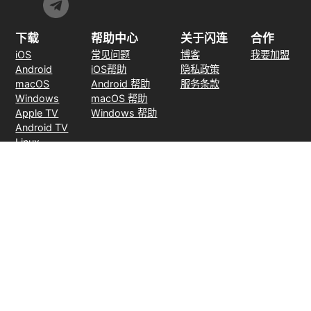
下载
帮助中心
关于闪连
合作
iOS
常见问题
博客
我要加盟
Android
iOS帮助
隐私政策
macOS
Android 帮助
服务条款
Windows
macOS 帮助
Apple TV
Windows 帮助
Android TV
Linux
Chrome
Edge
FireFox
支付方式
30天无理由退款
© 2026 LightXtreme VPN。版权所有。由RAYAAUSTIN LLC所有并运
营。闪连VPN唯一官方网站。