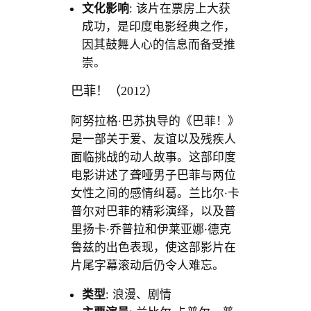
文化影响
: 该片在票房上大获
成功，是印度电影经典之作，
因其鼓舞人心的信息而备受推
崇。
巴菲！（2012）
阿努拉格·巴苏执导的《巴菲！》
是一部关于爱、友谊以及残疾人
面临挑战的动人故事。这部印度
电影讲述了聋哑男子巴菲与两位
女性之间的感情纠葛。兰比尔·卡
普尔对巴菲的精彩演绎，以及普
里扬卡·乔普拉和伊莱亚娜·德克
鲁兹的出色表现，使这部影片在
片尾字幕滚动后仍令人难忘。
类型
: 浪漫、剧情