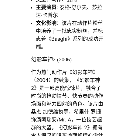
主要演员
: 泰格·舒尔夫、莎拉
达·卡普尔
文化影响
：该片在动作片粉丝
中培养了一批忠实粉丝，并标
志着《Baaghi》系列的成功开
端。
幻影车神2 (2006)
作为热门动作片《幻影车神》
（2004）的续集，《幻影车神
2》是一部高能惊悚片，融合了
时尚的抢劫情节、快节奏的动作
场面和魅力四射的角色。该片由
桑杰·加德维执导，希里什·罗珊
饰演阿瑞安/Mr. A，一位技艺超
群的大盗。《幻影车神 2》拥有
令人惊叹的追车场面和精心设计