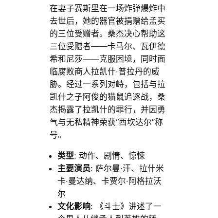
在妻子赛斯里在一场炸弹爆炸中
去世后，她的器官被捐赠给孟买
的三位受赠者。桑杰决心帮助这
三位受赠者——卡马尔、瓦伊德
希和尼莎——克服困境，同时面
临腐败商人拉凯什·普拉丹的威
胁。经过一系列对峙，包括与拉
凯什之子阿俊的猫鼠追逐战，桑
杰揭露了拉凯什的罪行，并因勇
气与无私精神荣获“西坎达尔”称
号。
类型
: 动作、剧情、惊悚
主要演员
: 萨尔曼·汗、拉什米
卡·曼达纳、卡贾尔·阿格拉沃
尔
文化影响
: 《斗士》讲述了一