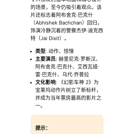
的场景，至今仍吸引着观众。该
片还标志着阿布舍克·巴克什
（Abhishek Bachchan）回归，
饰演冷静沉着的警察杰伊·迪克西
特（Jai Dixit）。
类型
: 动作、惊悚
主要演员
: 赫里尼克·罗斯汉、
阿布舍克·巴克什、艾西瓦娅·
雷·巴克什、乌代·乔普拉
文化影响
: 《幻影车神 2》为
宝莱坞动作片树立了新标杆，
并成为当年票房最高的影片之
一。
提示：