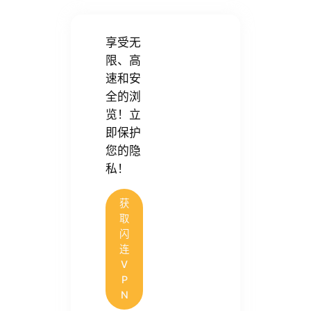
享受无
限、高
速和安
全的浏
览！立
即保护
您的隐
私！
获
取
闪
连
V
P
N