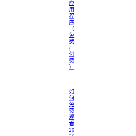
应
用
程
序
（
免
费
/
付
费
）
如
何
免
费
观
看
20