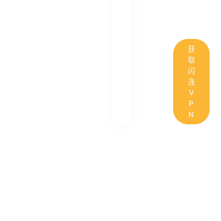
获
取
闪
连
V
P
N