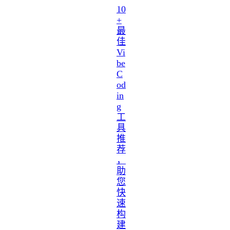
10
+
最
佳
Vi
be
C
od
in
g
工
具
推
荐
，
助
您
快
速
构
建