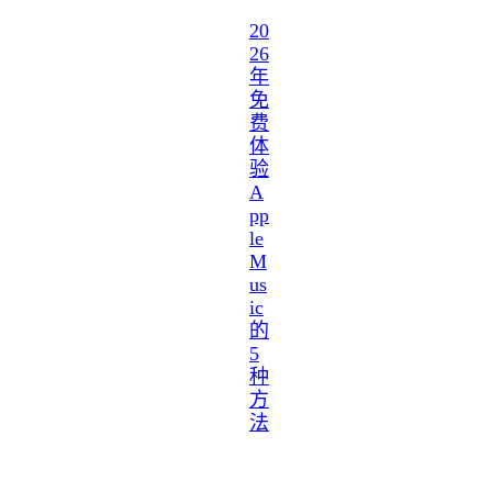
20
26
年
免
费
体
验
A
pp
le
M
us
ic
的
5
种
方
法