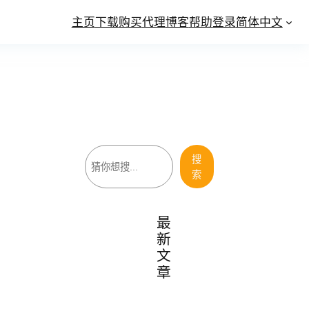
主页
下载
购买
代理
博客
帮助
登录
简体中文
搜
搜
索
索
最
新
文
章