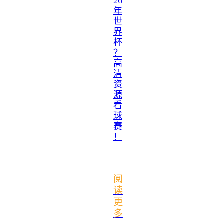
26
年
世
界
杯
？
高
清
资
源
看
球
赛
！
阅
读
更
多