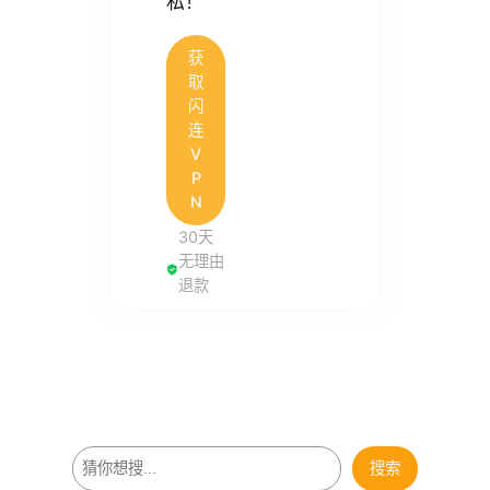
私！
获
取
闪
连
V
P
N
30天
无理由
退款
搜
搜索
索