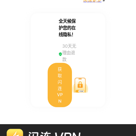
阅读更多
»
全天候保
护您的在
线隐私！
30天无
理由退
款
获
取
闪
连
VP
N