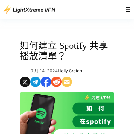
跳
至
主
要
內
容
如何建立 Spotify 共享
播放清單？
9 月 14, 2024
Holly Sretan