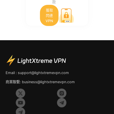
款
獲取
閃連
VPN
Email :
support@lightxtremevpn.com
商業聯繫:
business@lightxtremevpn.com