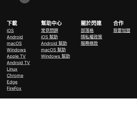
下載
幫助中心
關於閃連
合作
iOS
常見問題
部落格
我要加盟
Android
iOS 幫助
隱私權政策
macOS
Android 幫助
服務條款
Windows
macOS 幫助
Apple TV
Windows 幫助
Android TV
Linux
Chrome
Edge
FireFox
支付方式
30天無理由退款
© 2026 LightXtreme VPN。版權所有。由RAYAAUSTIN LLC擁有並