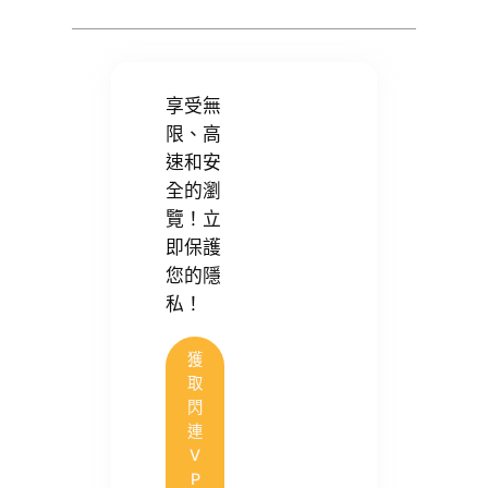
享受無
限、高
速和安
全的瀏
覽！立
即保護
您的隱
私！
獲
取
閃
連
V
P