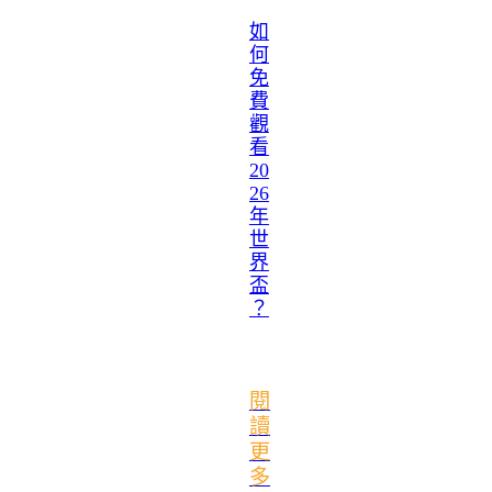
如
何
免
費
觀
看
20
26
年
世
界
盃
？
閱
讀
更
多