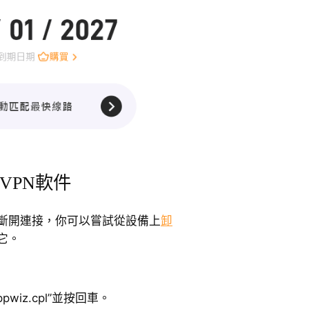
VPN軟件
斷斷開連接，你可以嘗試從設備上
卸
它。
ppwiz.cpl”並按回車。