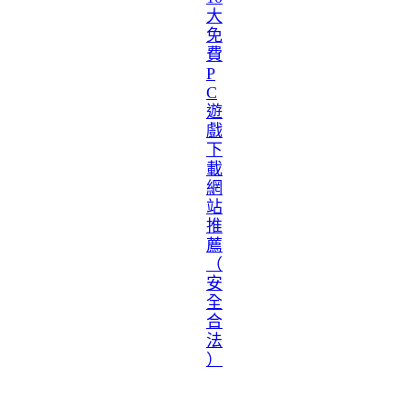
大
免
費
P
C
遊
戲
下
載
網
站
推
薦
（
安
全
合
法
）