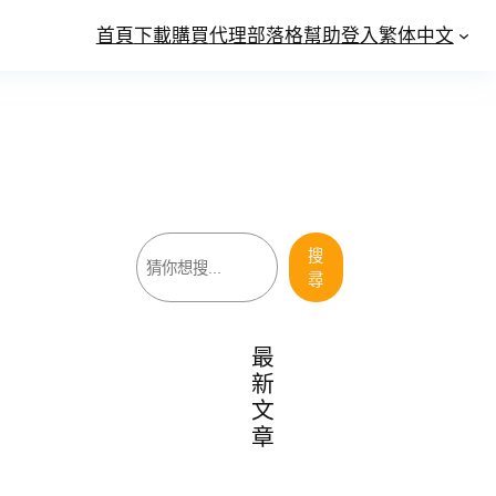
首頁
下載
購買
代理
部落格
幫助
登入
繁体中文
搜
搜
尋
尋
最
新
文
章