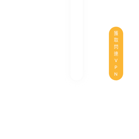
獲
取
閃
連
V
P
N