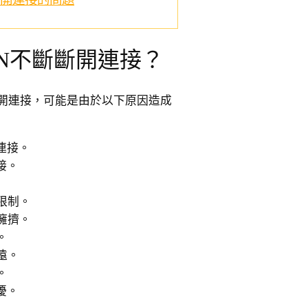
N不斷斷開連接？
斷開連接，可能是由於以下原因造成
連接。
接。
限制。
擁擠。
。
遠。
。
擾。