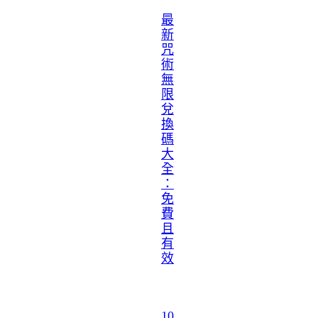
最
新
咒
術
無
限
兌
換
碼
大
全
：
免
費
且
有
效
10