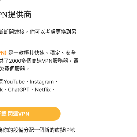
PN提供商
不斷斷開連接，你可以考慮更換到另
PN)
是一款極其快速、穩定、安全
供了2000多個高速VPN服務器，覆
個免費伺服器。
uTube、Instagram、
ok、ChatGPT、Netflix、
載 閃連VPN
為你的設備分配一個新的虛擬IP地