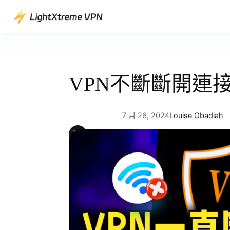
跳
至
主
要
內
容
VPN不斷斷開連
7 月 26, 2024
Louise Obadiah