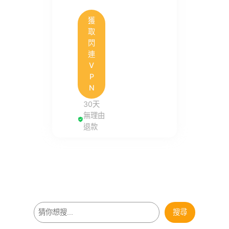
獲
取
閃
連
V
P
N
30天
無理由
退款
搜
搜尋
尋