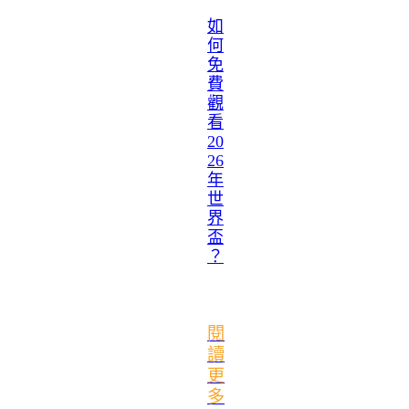
如
何
免
費
觀
看
20
26
年
世
界
盃
？
閱
讀
更
多