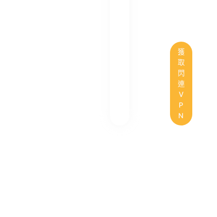
獲
取
閃
連
V
P
N