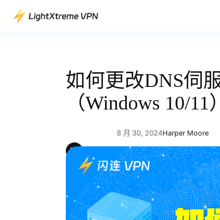
跳
至
主
要
內
容
如何更改DNS伺
（Windows 10/11
8 月 30, 2024
Harper Moore