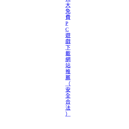
大
免
費
P
C
遊
戲
下
載
網
站
推
薦
（
安
全
合
法
）