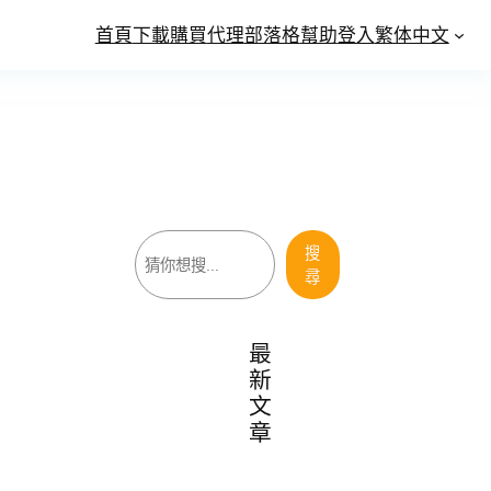
首頁
下載
購買
代理
部落格
幫助
登入
繁体中文
搜
搜
尋
尋
最
新
文
章