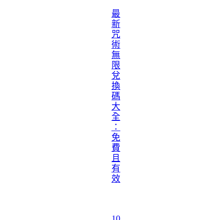
最
新
咒
術
無
限
兌
換
碼
大
全
：
免
費
且
有
效
10