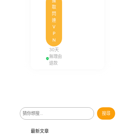
獲
取
閃
連
V
P
N
30天
無理由
退款
搜
搜尋
尋
最新文章