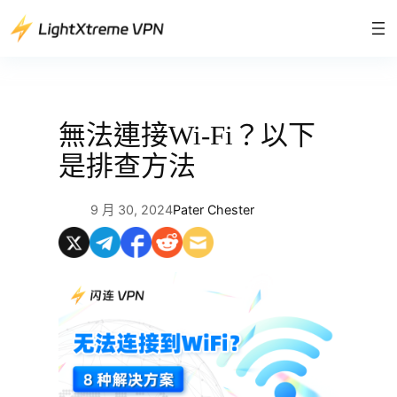
跳
至
主
要
內
容
無法連接Wi-Fi？以下
是排查方法
9 月 30, 2024
Pater Chester