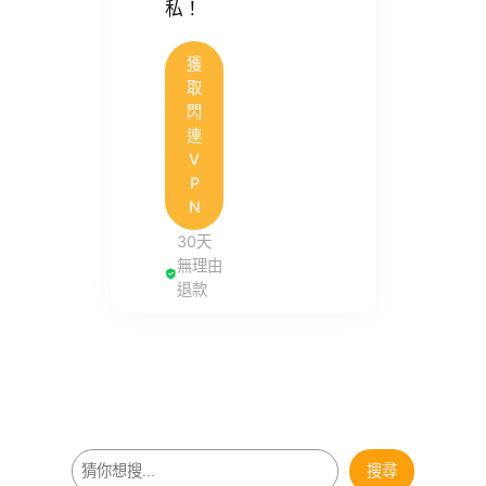
私！
獲
取
閃
連
V
P
N
30天
無理由
退款
搜
搜尋
尋