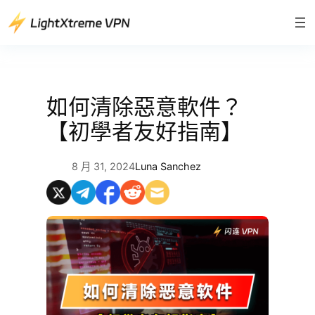
跳
至
主
要
內
容
如何清除惡意軟件？
【初學者友好指南】
8 月 31, 2024
Luna Sanchez