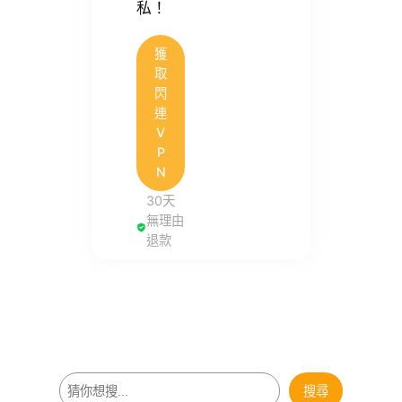
私！
獲
取
閃
連
V
P
N
30天
無理由
退款
搜
搜尋
尋