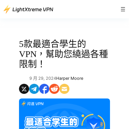
跳
至
主
要
內
容
5款最適合學生的
VPN，幫助您繞過各種
限制！
9 月 29, 2024
Harper Moore