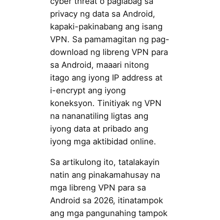
cyber threat o paglabag sa
privacy ng data sa Android,
kapaki-pakinabang ang isang
VPN. Sa pamamagitan ng pag-
download ng libreng VPN para
sa Android, maaari nitong
itago ang iyong IP address at
i-encrypt ang iyong
koneksyon. Tinitiyak ng VPN
na nananatiling ligtas ang
iyong data at pribado ang
iyong mga aktibidad online.
Sa artikulong ito, tatalakayin
natin ang pinakamahusay na
mga libreng VPN para sa
Android sa 2026, itinatampok
ang mga pangunahing tampok