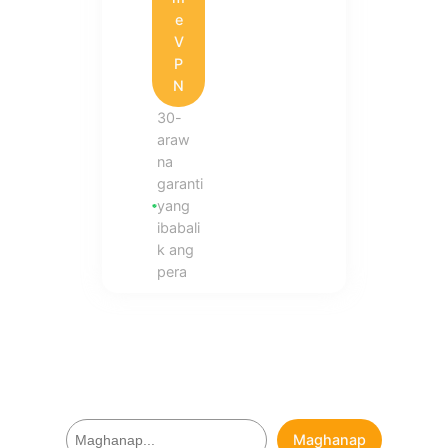
e
V
P
N
30-
araw
na
garanti
yang
ibabali
k ang
pera
M
Maghanap