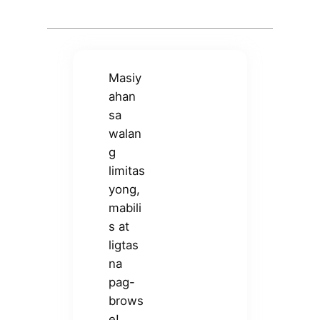
Masiy
ahan
sa
walan
g
limitas
yong,
mabili
s at
ligtas
na
pag-
brows
e!