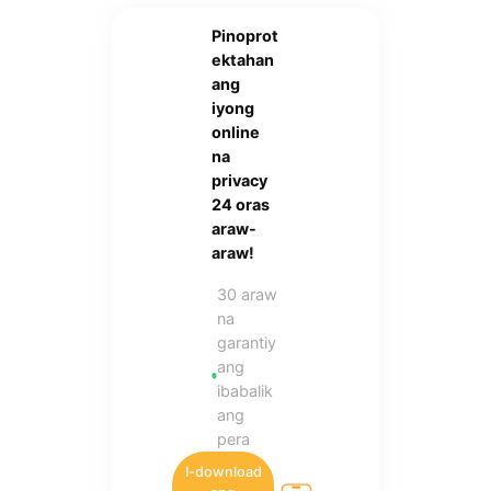
Pinoprot
ektahan
ang
iyong
online
na
privacy
24 oras
araw-
araw!
30 araw
na
garantiy
ang
ibabalik
ang
pera
I-download