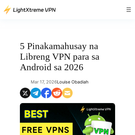
Lumaktaw
patungo
sa
content
5 Pinakamahusay na
Libreng VPN para sa
Android sa 2026
Mar 17, 2026
Louise Obadiah