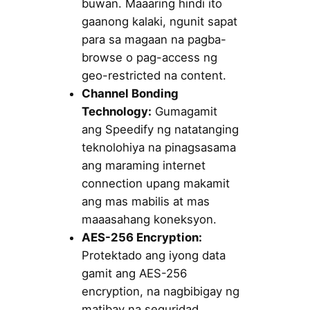
buwan. Maaaring hindi ito
gaanong kalaki, ngunit sapat
para sa magaan na pagba-
browse o pag-access ng
geo-restricted na content.
Channel Bonding
Technology:
Gumagamit
ang Speedify ng natatanging
teknolohiya na pinagsasama
ang maraming internet
connection upang makamit
ang mas mabilis at mas
maaasahang koneksyon.
AES-256 Encryption:
Protektado ang iyong data
gamit ang AES-256
encryption, na nagbibigay ng
matibay na seguridad.