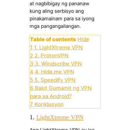
at nagbibigay ng pananaw
kung aling serbisyo ang
pinakamainam para sa iyong
mga pangangailangan.
Table of contents
Hide
1
1. LightXtreme VPN
2
2. ProtonVPN
3
3. Windscribe VPN
4
4. Hide.me VPN
5
5. Speedify VPN
6
Bakit Gumamit ng VPN
para sa Android?
7
Konklusyon
1.
LightXtreme VPN