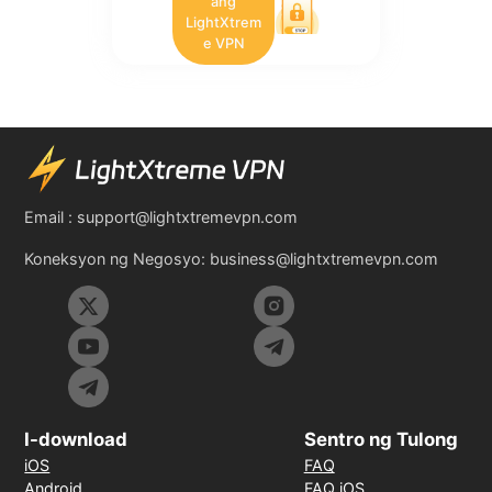
ang
LightXtrem
e VPN
Email :
support@lightxtremevpn.com
Koneksyon ng Negosyo:
business@lightxtremevpn.com
I-download
Sentro ng Tulong
iOS
FAQ
Android
FAQ iOS