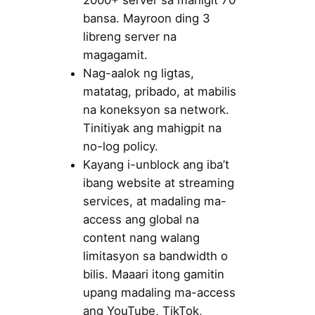
2000+ server sa mahigit 70
bansa. Mayroon ding 3
libreng server na
magagamit.
Nag-aalok ng ligtas,
matatag, pribado, at mabilis
na koneksyon sa network.
Tinitiyak ang mahigpit na
no-log policy.
Kayang i-unblock ang iba’t
ibang website at streaming
services, at madaling ma-
access ang global na
content nang walang
limitasyon sa bandwidth o
bilis. Maaari itong gamitin
upang madaling ma-access
ang YouTube, TikTok,