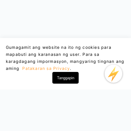
Gumagamit ang website na ito ng cookies para
mapabuti ang karanasan ng user. Para sa
karagdagang impormasyon, mangyaring tingnan ang
aming
Patakaran sa Privacy
.
Tanggapin
Email : support@lightxtremevpn.com
Koneksyon ng Negosyo: business@lightxtremevpn.com