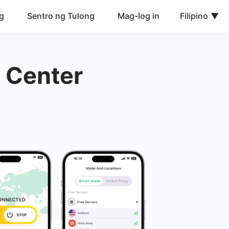
g
Sentro ng Tulong
Mag-log in
Filipino
 Center