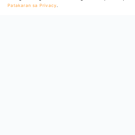
Patakaran sa Privacy
.
Email : support@lightxtremevpn.com
Koneksyon ng Negosyo: business@lightxtre