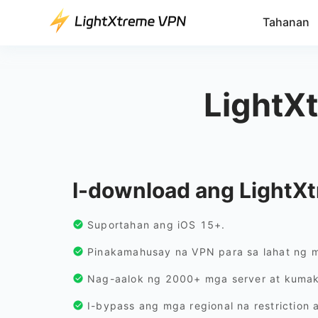
Tahanan
LightX
I-download ang LightXt
Suportahan ang iOS 15+.
Pinakamahusay na VPN para sa lahat ng m
Nag-aalok ng 2000+ mga server at kuma
I-bypass ang mga regional na restriction