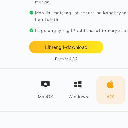
mundo.
Mabilis, matatag, at secure na koneksyon
bandwidth.
Itago ang iyong IP address at i-encrypt a
Libreng I-download
Bersyon 4.2.7
MacOS
Windows
iOS