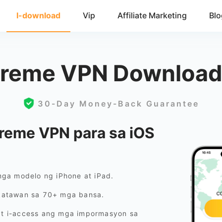
I-download
Vip
Affiliate Marketing
Blo
treme VPN Download
30-Day Money-Back Guarantee
reme VPN para sa iOS
ga modelo ng iPhone at iPad.
katawan sa 70+ mga bansa.
 at i-access ang mga impormasyon sa