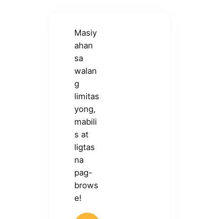
Masiy
ahan
sa
walan
g
limitas
yong,
mabili
s at
ligtas
na
pag-
brows
e!