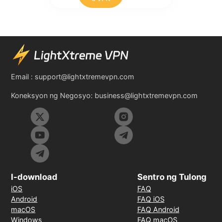
Email :
support@lightxtremevpn.com
Koneksyon ng Negosyo:
business@lightxtremevpn.com
I-download
Sentro ng Tulong
iOS
FAQ
Android
FAQ iOS
macOS
FAQ Android
Windows
FAQ macOS