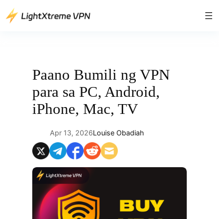
Lumaktaw
patungo
sa
content
Paano Bumili ng VPN
para sa PC, Android,
iPhone, Mac, TV
Apr 13, 2026
Louise Obadiah