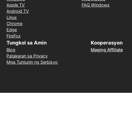
Apple TV
FAQ Windows
Android TV
Linux
Chrome
Edge
FireFox
Tungkol sa Amin
Kooperasyon
Blog
Maging Affiliate
Patakaran sa Privacy
Mga Tuntunin ng Serbisyo
Mga Paraan ng Pagbabayad
Garantiya ng Pagpapabalik ng Salapi sa loob ng 30
Araw