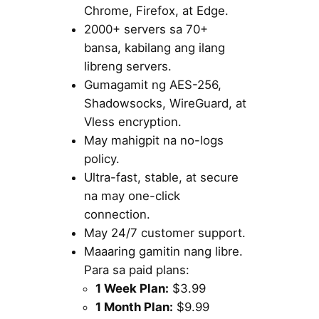
Chrome, Firefox, at Edge.
2000+ servers sa 70+
bansa, kabilang ang ilang
libreng servers.
Gumagamit ng AES-256,
Shadowsocks, WireGuard, at
Vless encryption.
May mahigpit na no-logs
policy.
Ultra-fast, stable, at secure
na may one-click
connection.
May 24/7 customer support.
Maaaring gamitin nang libre.
Para sa paid plans:
1 Week Plan:
$3.99
1 Month Plan:
$9.99