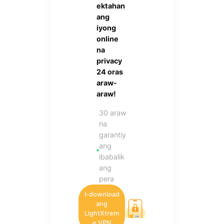
ektahan
ang
iyong
online
na
privacy
24 oras
araw-
araw!
30 araw
na
garantiy
ang
ibabalik
ang
pera
I-download
ang
LightXtrem
e VPN