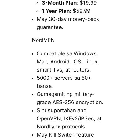
3-Month Plan:
$19.99
1 Year Plan:
$59.99
May 30-day money-back
guarantee.
NordVPN
Compatible sa Windows,
Mac, Android, iOS, Linux,
smart TVs, at routers.
5000+ servers sa 50+
bansa.
Gumagamit ng military-
grade AES-256 encryption.
Sinusuportahan ang
OpenVPN, IKEv2/IPSec, at
NordLynx protocols.
May Kill Switch feature