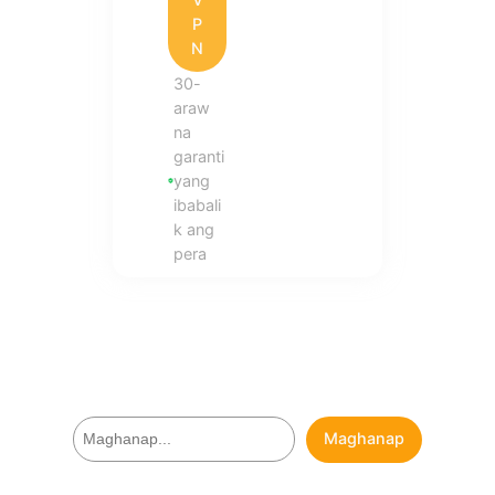
P
N
30-
araw
na
garanti
yang
ibabali
k ang
pera
M
Maghanap
a
g