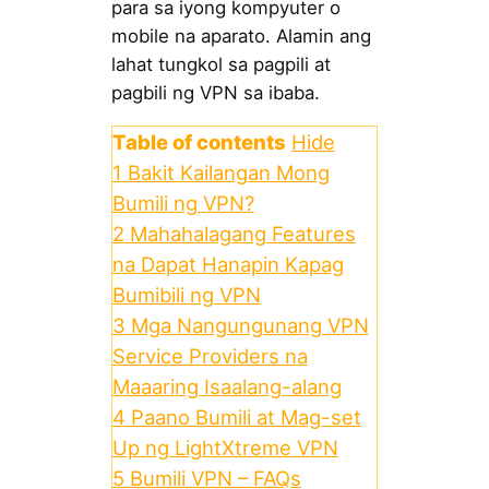
para sa iyong kompyuter o
mobile na aparato. Alamin ang
lahat tungkol sa pagpili at
pagbili ng VPN sa ibaba.
Table of contents
Hide
1
Bakit Kailangan Mong
Bumili ng VPN?
2
Mahahalagang Features
na Dapat Hanapin Kapag
Bumibili ng VPN
3
Mga Nangungunang VPN
Service Providers na
Maaaring Isaalang-alang
4
Paano Bumili at Mag-set
Up ng LightXtreme VPN
5
Bumili VPN – FAQs