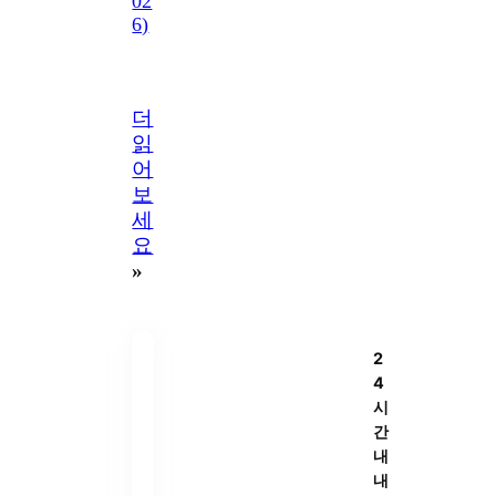
02
6)
더
읽
어
보
세
요
»
2
4
시
간
내
내