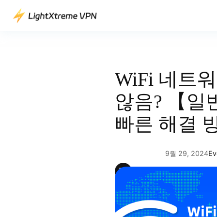
콘
텐
츠
로
바
로
WiFi 네
가
기
않음? 【일
빠른 해결 
9월 29, 2024
Ev