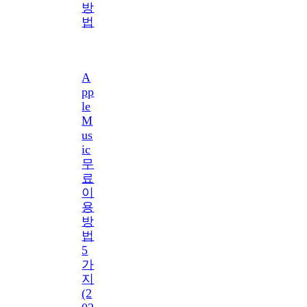
방
법
A
pp
le
M
us
ic
무
료
이
용
방
법
5
가
지
(2