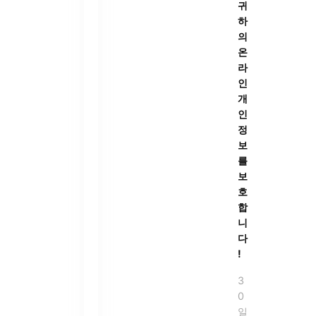
귀
하
의
온
라
인
개
인
정
보
를
보
호
합
니
다
!
3
0
일