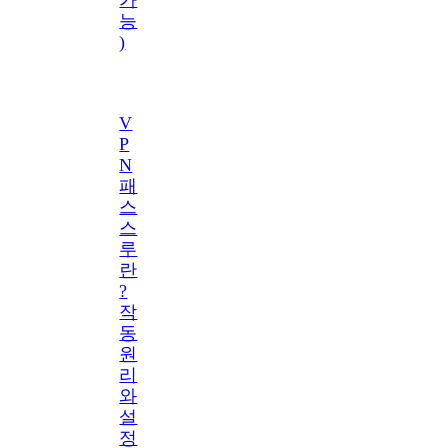
능
)
V
P
N
패
스
스
루
란
?
작
동
원
리
와
설
정