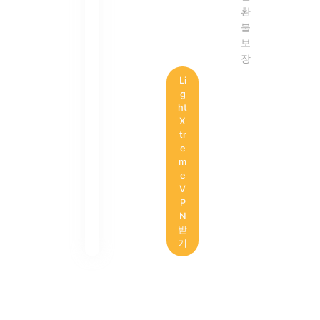
환
불
보
장
Li
g
ht
X
tr
e
m
e
V
P
N
받
기