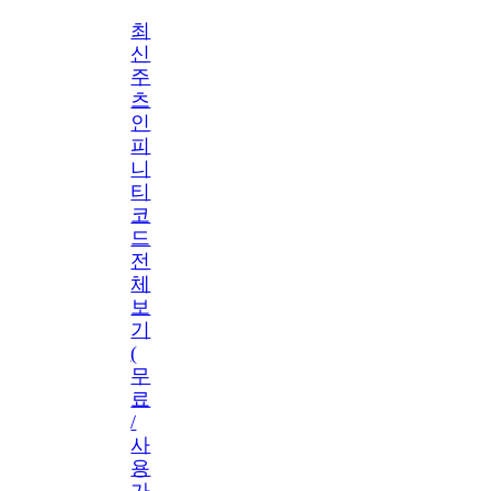
최
신
주
츠
인
피
니
티
코
드
전
체
보
기
(
무
료
/
사
용
가