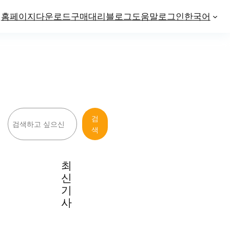
홈페이지
다운로드
구매
대리
블로그
도움말
로그인
한국어
검
검
색
색
최
신
기
사