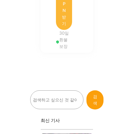
P
N
받
기
30일
환불
보장
검
검
색
색
최신 기사