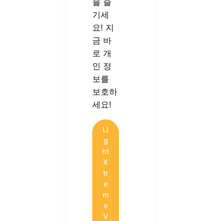
을 즐
기세
요! 지
금 바
로 개
인 정
보를
보호하
세요!
Li
g
ht
X
tr
e
m
e
V