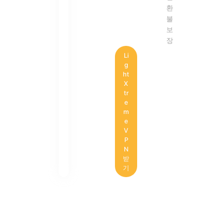
환
불
보
장
Li
g
ht
X
tr
e
m
e
V
P
N
받
기