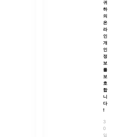
귀
하
의
온
라
인
개
인
정
보
를
보
호
합
니
다
!
3
0
일