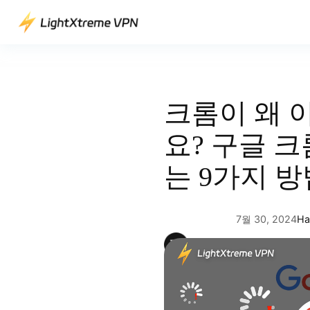
콘
텐
츠
로
바
로
크롬이 왜 
가
기
요? 구글 
는 9가지 방
7월 30, 2024
Ha