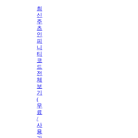
최
신
주
츠
인
피
니
티
코
드
전
체
보
기
(
무
료
/
사
용
가