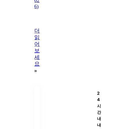
02
6)
더
읽
어
보
세
요
»
2
4
시
간
내
내