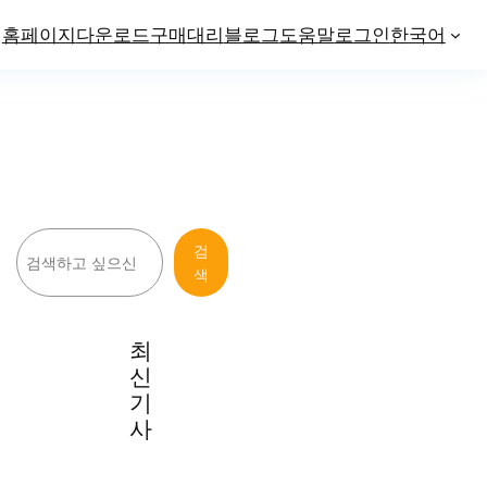
홈페이지
다운로드
구매
대리
블로그
도움말
로그인
한국어
검
검
색
색
최
신
기
사