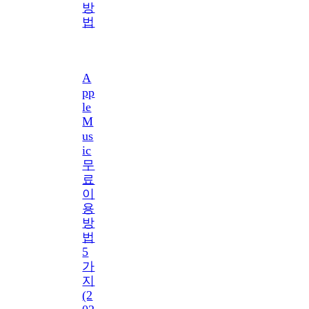
방
법
A
pp
le
M
us
ic
무
료
이
용
방
법
5
가
지
(2