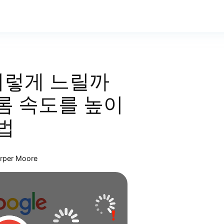
이렇게 느릴까
크롬 속도를 높이
법
rper Moore