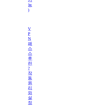
능
)
V
P
N
패
스
스
루
란
?
작
동
원
리
와
설
정