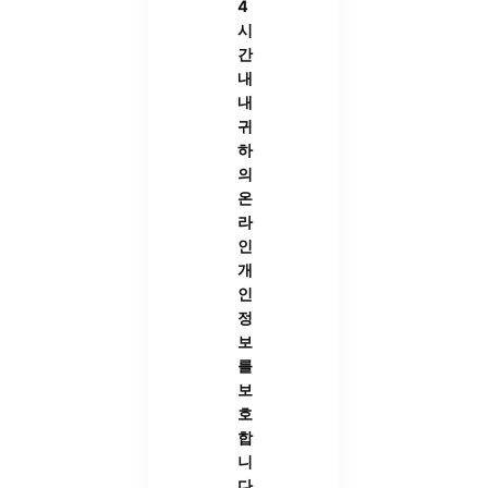
4
시
간
내
내
귀
하
의
온
라
인
개
인
정
보
를
보
호
합
니
다