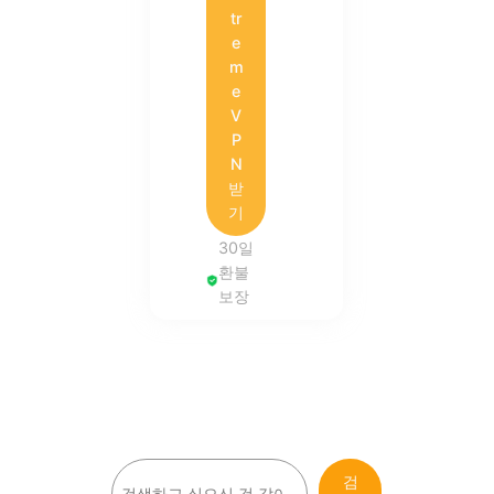
tr
e
m
e
V
P
N
받
기
30일
환불
보장
검
검
색