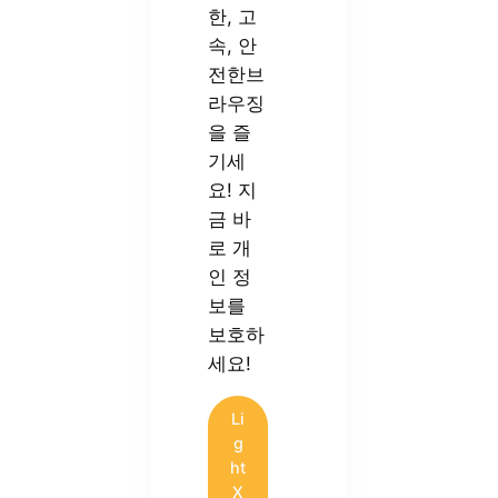
한, 고
속, 안
전한브
라우징
을 즐
기세
요! 지
금 바
로 개
인 정
보를
보호하
세요!
Li
g
ht
X