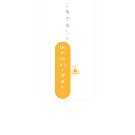
0
일
환
불
보
장
Lig
ht
Xtr
em
e
VP
N
받
기