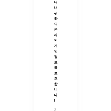
내
내
귀
하
의
온
라
인
개
인
정
보
를
보
호
합
니
다
!
3