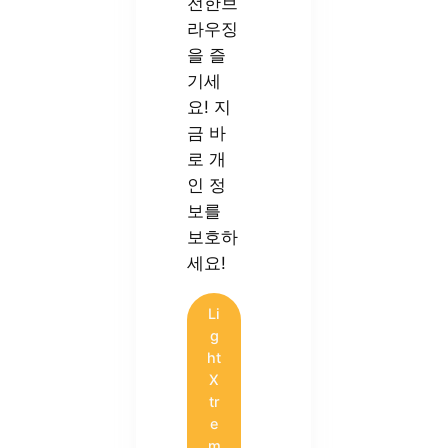
전한브
라우징
을 즐
기세
요! 지
금 바
로 개
인 정
보를
보호하
세요!
Li
g
ht
X
tr
e
m