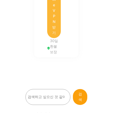
e
V
P
N
받
기
30일
환불
보장
검
검
색
색