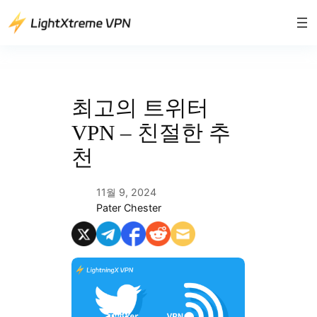
콘
텐
츠
로
바
로
최고의 트위터
가
VPN – 친절한 추
기
천
11월 9, 2024
Pater Chester