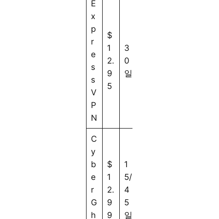
E
x
p
$
r
1
3
e
2.
0
s
9
일
s
5
V
P
N
C
y
b
$
1
e
1
5/
r
2.
4
G
9
5
h
9
일