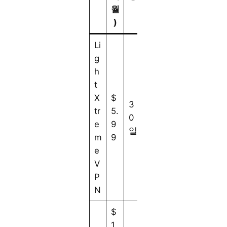
월
)
Li
g
h
t
X
$
3
tr
5.
0
e
9
일
m
9
e
V
P
N
$
1