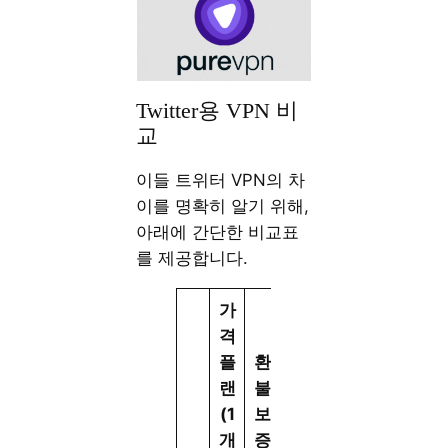
Twitter용 VPN 비
교
이들 트위터 VPN의 차
이를 명확히 알기 위해,
아래에 간단한 비교표
를 제공합니다.
가
격
플
환
랜
불
(1
보
개
증