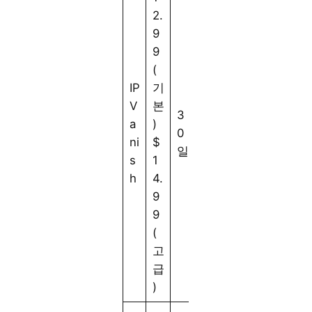
2.
9
9
(
IP
기
V
본
3
a
)
0
ni
$
일
s
1
h
4.
9
9
(
고
급
)