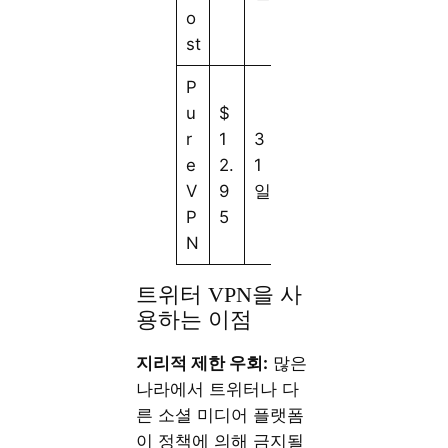
o
st
P
u
$
r
1
3
e
2.
1
V
9
일
P
5
N
트위터 VPN을 사
용하는 이점
지리적 제한 우회:
많은
나라에서 트위터나 다
른 소셜 미디어 플랫폼
이 정책에 의해 금지될