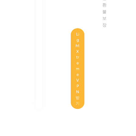
환
불
보
장
Li
g
ht
X
tr
e
m
e
V
P
N
받
기