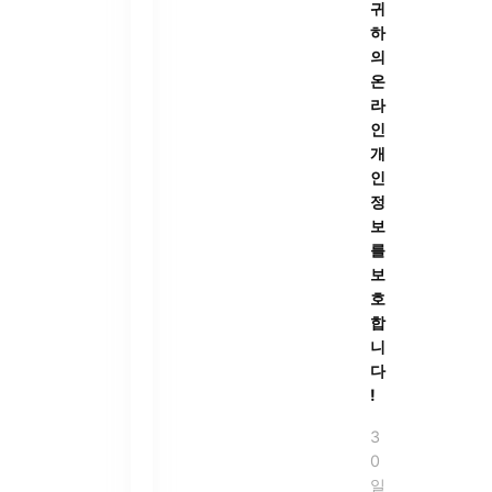
귀
하
의
온
라
인
개
인
정
보
를
보
호
합
니
다
!
3
0
일