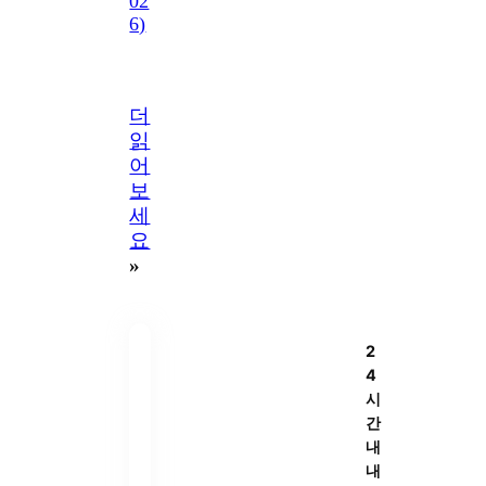
02
6)
더
읽
어
보
세
요
»
2
4
시
간
내
내