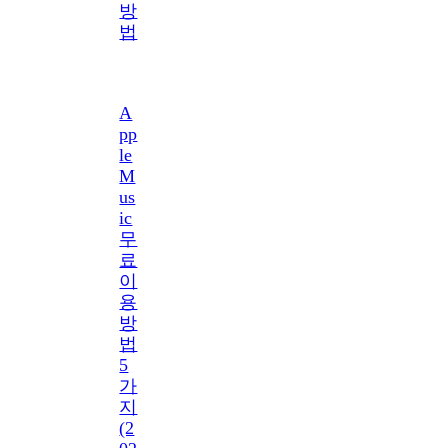
방
법
A
pp
le
M
us
ic
무
료
이
용
방
법
5
가
지
(2