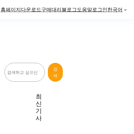
홈페이지
다운로드
구매
대리
블로그
도움말
로그인
한국어
검
검
색
색
최
신
기
사