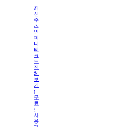
최
신
주
츠
인
피
니
티
코
드
전
체
보
기
(
무
료
/
사
용
가