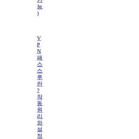
능
)
V
P
N
패
스
스
루
란
?
작
동
원
리
와
설
정