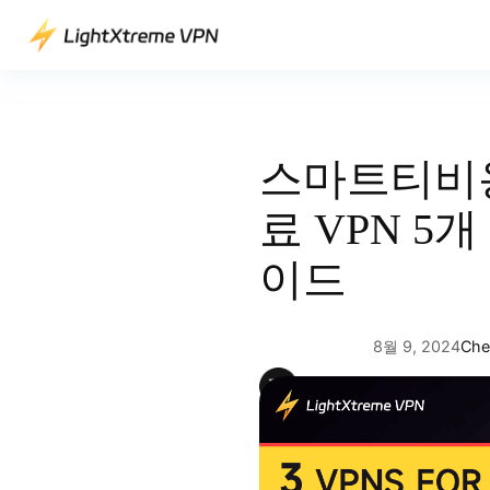
콘
텐
츠
로
바
로
스마트티비용
가
기
료 VPN 5개
이드
8월 9, 2024
Che