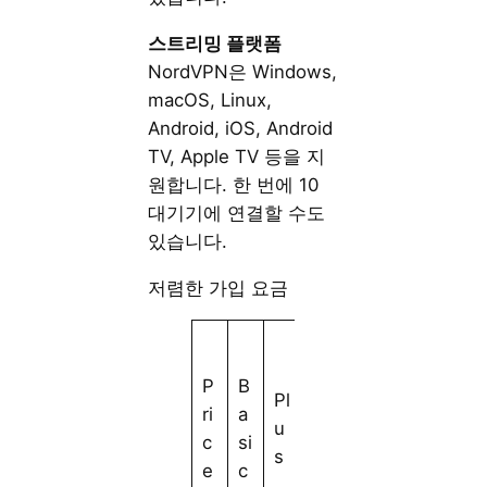
스트리밍
플랫폼
NordVPN은 Windows,
macOS, Linux,
Android, iOS, Android
TV, Apple TV 등을 지
원합니다. 한 번에 10
대기기에 연결할 수도
있습니다.
저렴한 가입 요금
C
o
P
B
Pl
m
ri
a
u
pl
c
si
s
e
e
c
t