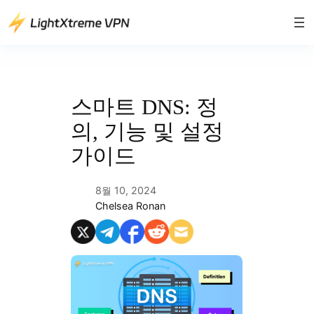
콘
텐
츠
로
바
로
스마트 DNS: 정
가
의, 기능 및 설정
기
가이드
8월 10, 2024
Chelsea Ronan