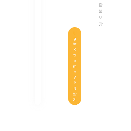
환
불
보
장
Li
g
ht
X
tr
e
m
e
V
P
N
받
기