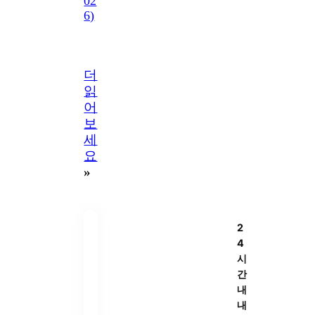
02
6)
더
읽
어
보
세
요
»
2
4
시
간
내
내