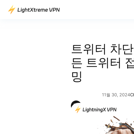
콘
텐
츠
로
바
로
트위터 차단
가
기
든 트위터 
밍
11월 30, 2024
Ch