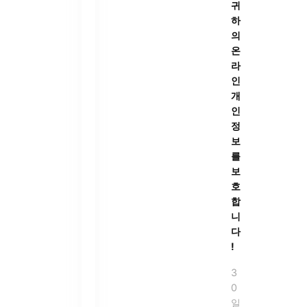
귀
하
의
온
라
인
개
인
정
보
를
보
호
합
니
다
!
3
0
일