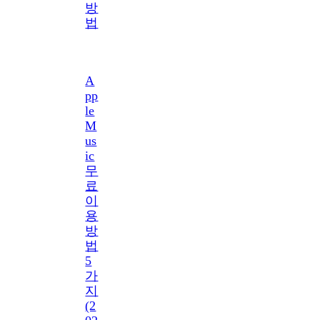
방
법
A
pp
le
M
us
ic
무
료
이
용
방
법
5
가
지
(2