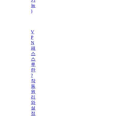
능
)
V
P
N
패
스
스
루
란
?
작
동
원
리
와
설
정