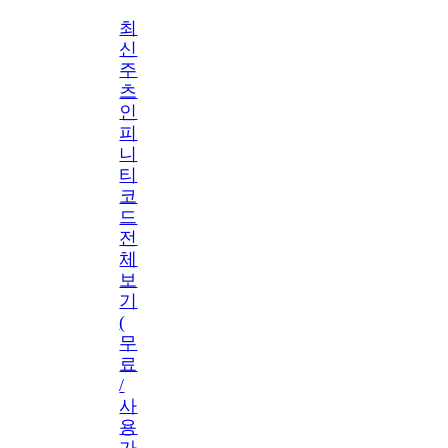
최
신
주
츠
인
피
니
티
코
드
전
체
보
기
(
무
료
/
사
용
가