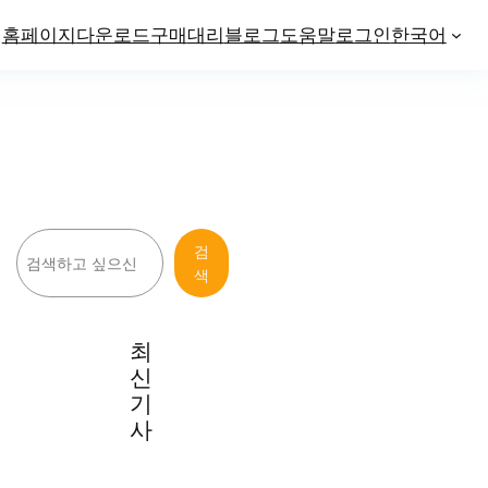
홈페이지
다운로드
구매
대리
블로그
도움말
로그인
한국어
검
검
색
색
최
신
기
사