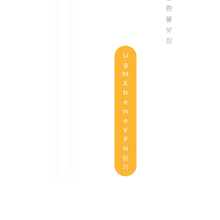
환
불
보
장
Li
g
ht
X
tr
e
m
e
V
P
N
받
기