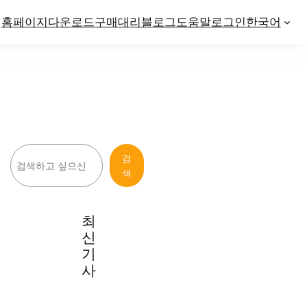
홈페이지
다운로드
구매
대리
블로그
도움말
로그인
한국어
검
검
색
색
최
신
기
사