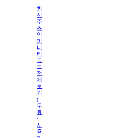
최
신
주
츠
인
피
니
티
코
드
전
체
보
기
(
무
료
/
사
용
가