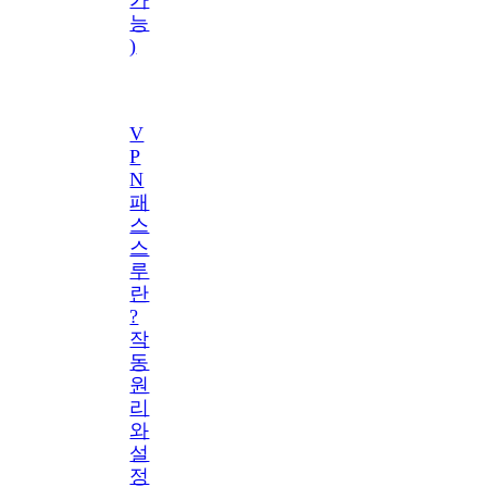
능
)
V
P
N
패
스
스
루
란
?
작
동
원
리
와
설
정