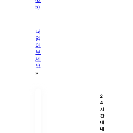
02
6)
더
읽
어
보
세
요
»
2
4
시
간
내
내