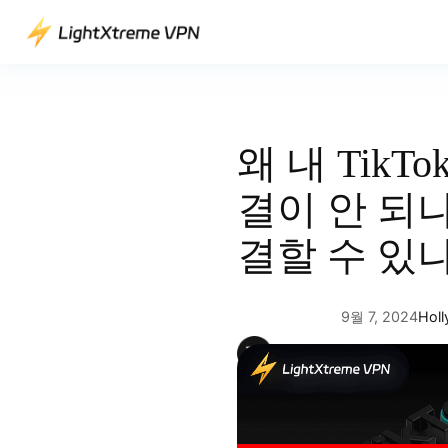
콘
텐
츠
로
바
로
왜 내 TikT
가
기
결이 안 되
결할 수 있
9월 7, 2024
Holl