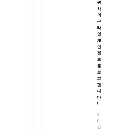
귀
하
의
온
라
인
개
인
정
보
를
보
호
합
니
다
!
3
0
일