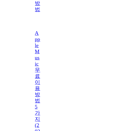
방
법
A
pp
le
M
us
ic
무
료
이
용
방
법
5
가
지
(2