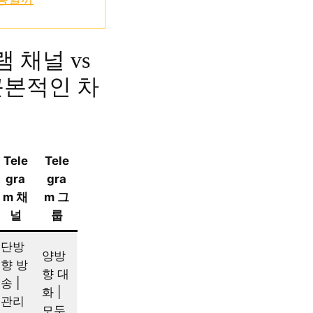
 채널 vs
근본적인 차
Tele
Tele
gra
gra
m 채
m 그
널
룹
단방
양방
향 방
향 대
송 |
화 |
관리
모두