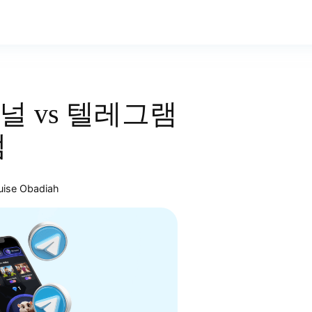
널 vs 텔레그램
점
uise Obadiah