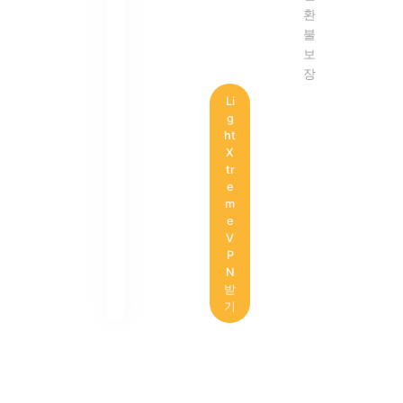
환
불
보
장
Li
g
ht
X
tr
e
m
e
V
P
N
받
기