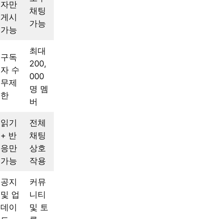
자만
채팅
게시
가능
가능
최대
구독
200,
자 수
000
무제
명 멤
한
버
읽기
전체
+ 반
채팅
응만
상호
가능
작용
공지
커뮤
및 업
니티
데이
및 토