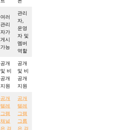
트
론
관리
여러
자,
관리
운영
자가
자 및
게시
멤버
가능
역할
공개
공개
및 비
및 비
공개
공개
지원
지원
공개
공개
텔레
텔레
그램
그램
채널
그룹
은 검
은 검