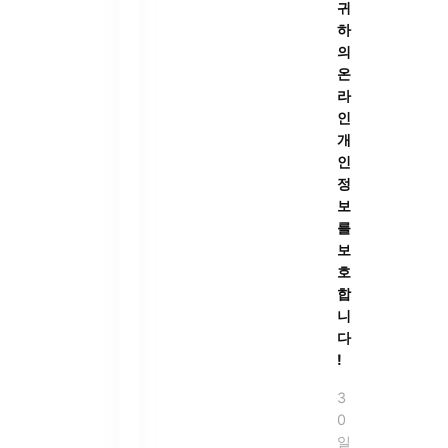
귀
하
의
온
라
인
개
인
정
보
를
보
호
합
니
다
!
3
0
일