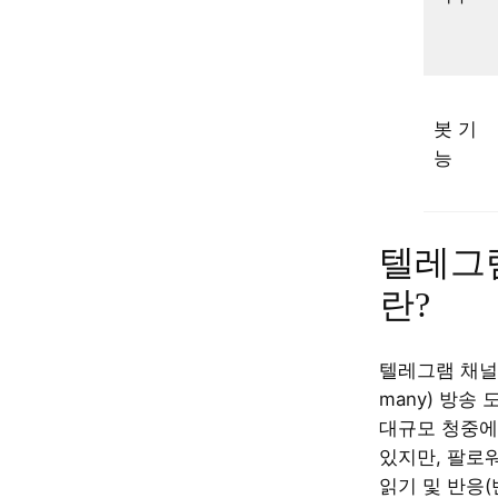
봇 기
능
텔레그
란?
텔레그램 채널은
many) 방송
대규모 청중에
있지만, 팔로
읽기 및 반응(