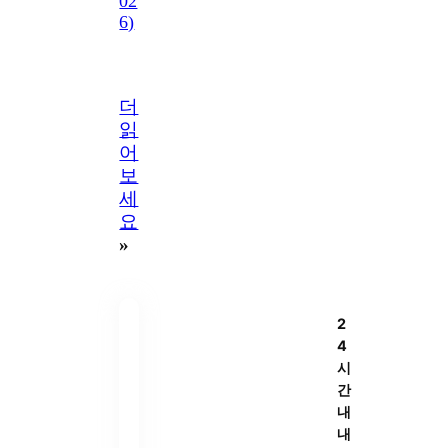
02
6)
더
읽
어
보
세
요
»
2
4
시
간
내
내