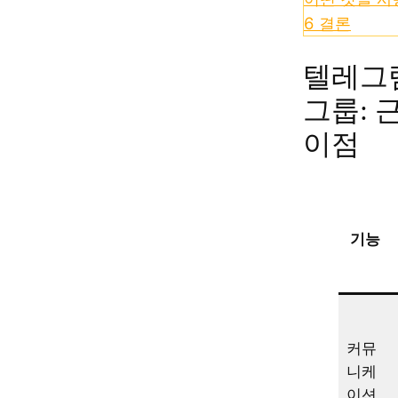
6
결론
텔레그램
그룹: 
이점
기능
커뮤
니케
이션