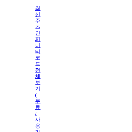
최
신
주
츠
인
피
니
티
코
드
전
체
보
기
(
무
료
/
사
용
가