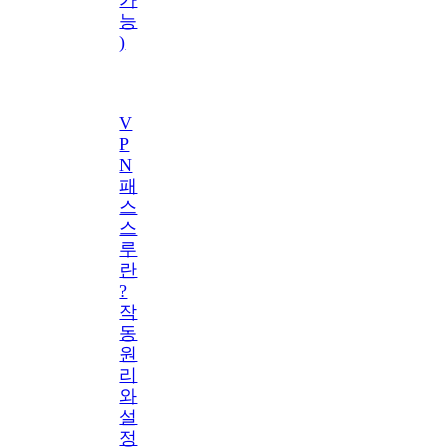
능
)
V
P
N
패
스
스
루
란
?
작
동
원
리
와
설
정