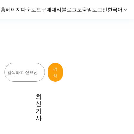
홈페이지
다운로드
구매
대리
블로그
도움말
로그인
한국어
검
검
색
색
최
신
기
사