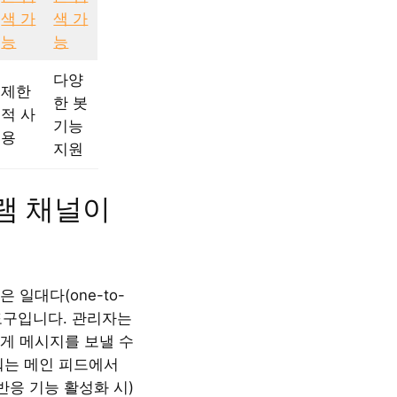
색 가
색 가
능
능
다양
제한
한 봇
적 사
기능
용
지원
램 채널이
 일대다(one-to-
 도구입니다. 관리자는
게 메시지를 보낼 수
워는 메인 피드에서
반응 기능 활성화 시)