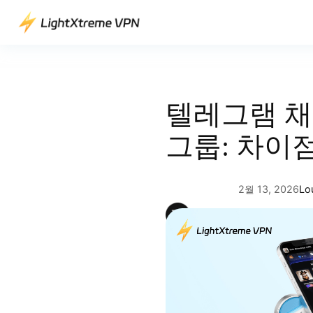
콘
텐
츠
로
바
로
텔레그램 채
가
기
그룹: 차이
2월 13, 2026
Lo