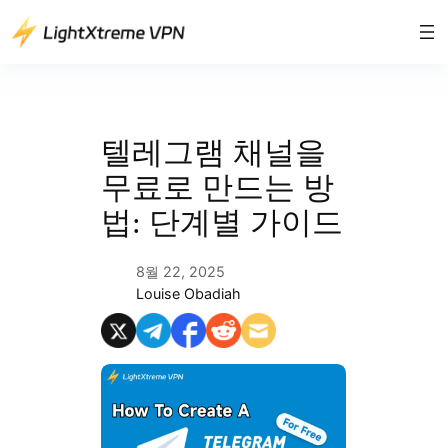
콘
텐
츠
로
바
로
텔레그램 채널을
가
무료로 만드는 방
기
법: 단계별 가이드
8월 22, 2025
Louise Obadiah