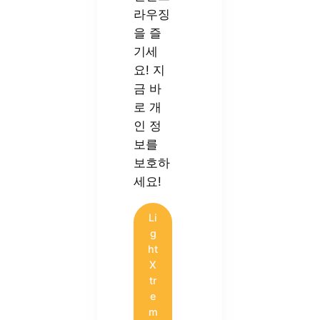
라우징
을 즐
기세
요! 지
금 바
로 개
인 정
보를
보호하
세요!
Li
g
ht
X
tr
e
m