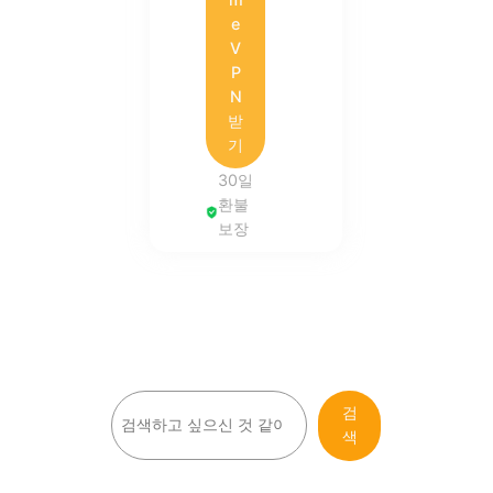
e
V
P
N
받
기
30일
환불
보장
검
검
색
색