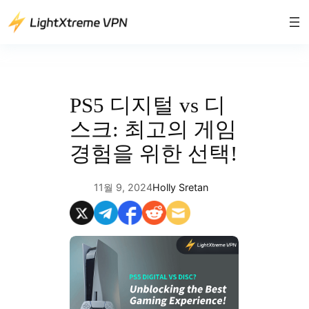
콘
텐
츠
로
바
로
PS5 디지털 vs 디
가
스크: 최고의 게임
기
경험을 위한 선택!
11월 9, 2024
Holly Sretan