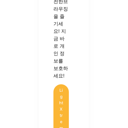
전한브
라우징
을 즐
기세
요! 지
금 바
로 개
인 정
보를
보호하
세요!
Li
g
ht
X
tr
e
m