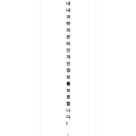
내
내
귀
하
의
온
라
인
개
인
정
보
를
보
호
합
니
다
!
3