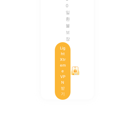
0
일
환
불
보
장
Lig
ht
Xtr
em
e
VP
N
받
기