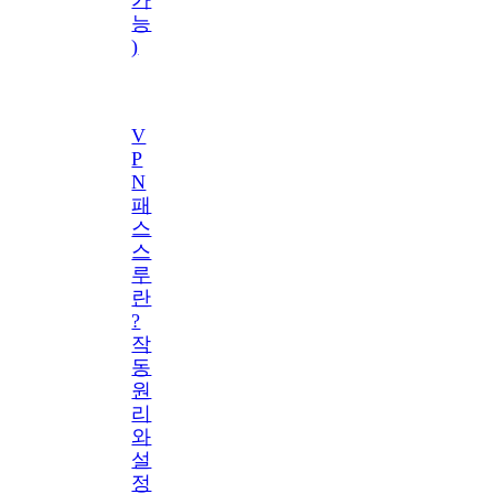
능
)
V
P
N
패
스
스
루
란
?
작
동
원
리
와
설
정