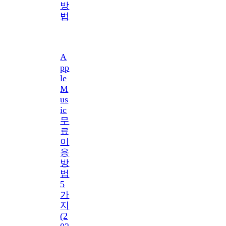
방
법
A
pp
le
M
us
ic
무
료
이
용
방
법
5
가
지
(2