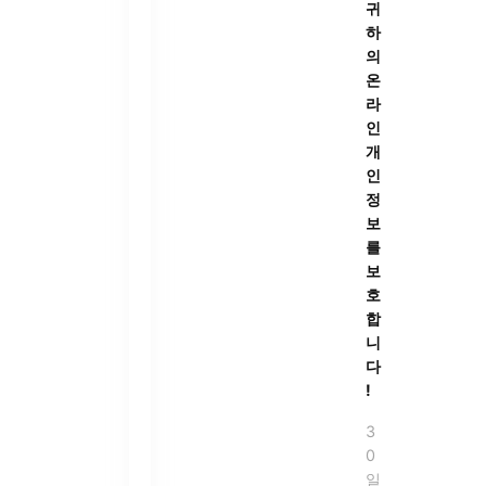
귀
하
의
온
라
인
개
인
정
보
를
보
호
합
니
다
!
3
0
일