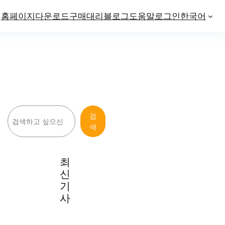
홈페이지
다운로드
구매
대리
블로그
도움말
로그인
한국어
검
검
색
색
최
신
기
사