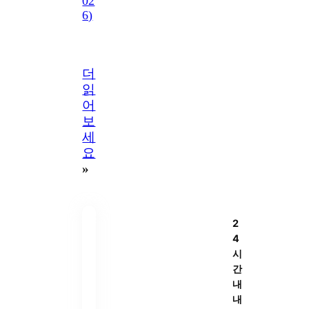
02
6)
더
읽
어
보
세
요
»
2
4
시
간
내
내