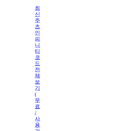
최
신
주
츠
인
피
니
티
코
드
전
체
보
기
(
무
료
/
사
용
가