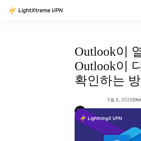
콘
텐
츠
로
바
로
Outlook이
가
기
Outlook
확인하는 
5월 8, 2025
Chri