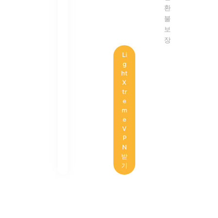
환
불
보
장
Li
g
ht
X
tr
e
m
e
V
P
N
받
기