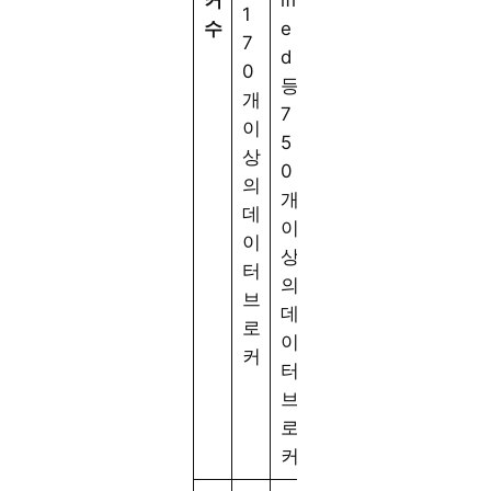
1
수
e
7
d
0
등
개
7
이
5
상
0
의
개
데
이
이
상
터
의
브
데
로
이
커
터
브
로
커