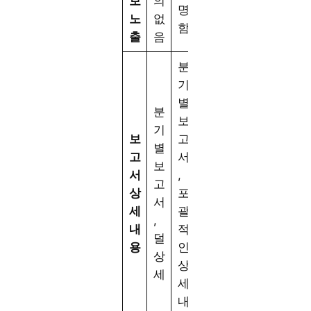
보
의
명
노
없
함
출
음
분
기
별
분
보
기
보
고
별
고
서
보
서
,
고
상
포
서
세
괄
,
내
적
덜
용
인
상
상
세
세
내