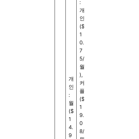
:
개
인
($
1
0.
7
5/
월
),
개
커
인
플
:
($
월
1
($
9.
1
0
4.
8/
9