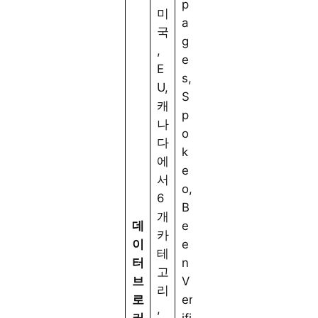
p
미
a
국
g
,
e
E
s,
U,
S
캐
p
나
o
다
k
에
e
서
o,
6
B
개
데
e
카
이
e
테
터
n
고
브
V
리
로
er
,
커
ifi