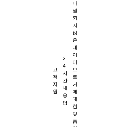
나
열
되
지
않
은
데
이
2
터
4
고
브
시
객
로
간
지
커
내
원
에
응
대
답
한
맞
춤