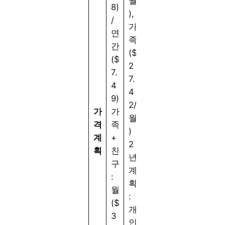
월
8)
),
/
가
연
족
간
($
($
2
7.
7.
4
4
9)
2/
가
가
월
격
족
)
계
+
2
획
친
년
구
계
:
획
월
:
($
개
3
인