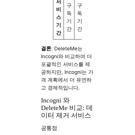
서
구
구
비
독
독
스
기
기
기
간
간
간
결론
: DeleteMe는
Incogni와 비교하여 더
포괄적인 서비스를 제
공하지만, Incogni는 가
격 계획에서 더 유연하
고 경제적입니다.
Incogni 와
DeleteMe 비교: 데
이터 제거 서비스
공통점