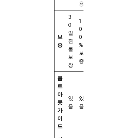
용
3
1
0
0
일
보
0
환
증
%
불
보
보
증
장
옵
트
아
있
있
웃
음
음
가
이
드