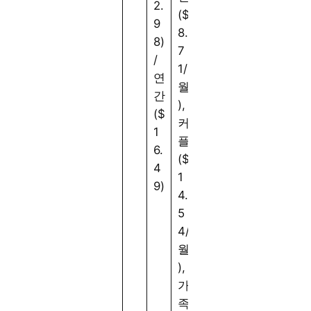
2.
($
9
8.
8)
7
/
1/
연
월
간
),
($
커
1
플
6.
($
4
1
9)
4.
5
4/
월
),
가
족