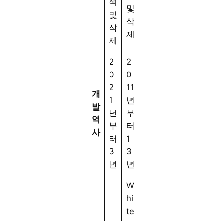
색
및
및
삭
삭
제
제
2
2
0
0
2
11
개
1
년
발
년
부
역
부
터
사
터
1
3
3
년
년
W
hi
te