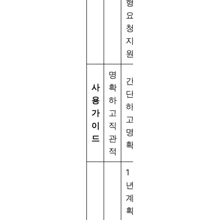
형
요
청
지
원
명
간
사
확
단
용
하
하
가
고
고
이
직
명
드
관
확
적
1
년
계
획