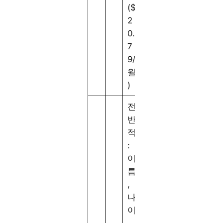
($
2
0.
7
9/
월
)
전
반
적
:
이
름
,
나
이
,