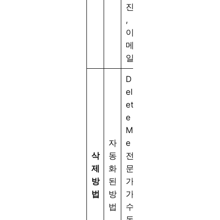
진
,
이
메
일
D
el
et
e
M
자
e
삭
동
전
제
화
문
방
된
가
법
방
가
법
수
동