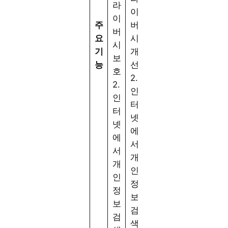
라
이
이
주
버
버
요
시
시
기
개
보
능
선
호
2.
2.
인
인
터
터
넷
넷
에
에
서
서
개
개
인
인
정
정
보
보
검
검
색