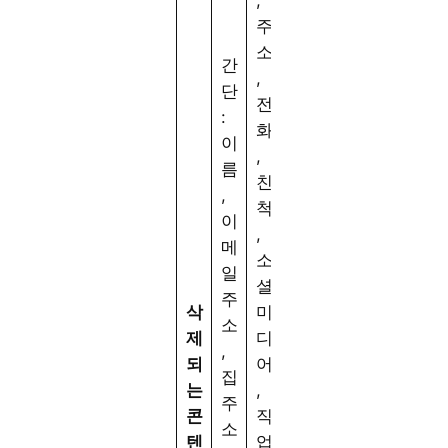
주
소
간
,
단
전
:
화
이
,
름
친
,
척
이
,
메
소
일
셜
주
삭
미
소
제
디
,
되
어
집
는
,
주
콘
직
소
텐
업