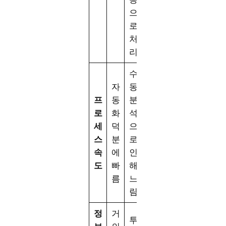
으
로
처
리
수
자
동
프
동
분
로
화
석
세
덕
으
스
분
로
속
에
인
도
빠
해
름
느
림
정
거
투