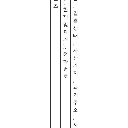
(
츠
,
현
결
재
혼
및
상
과
태
거
,
),
자
전
산
화
가
번
치
호
,
과
거
주
소
,
사