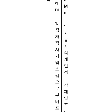
g
M
ni
e
1.
1.
잠
사
재
용
적
자
사
의
기
개
및
인
스
정
팸
보
으
삭
로
제
부
및
터
프
프
라