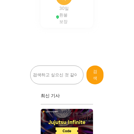
30일
환불
보장
검
검
색
색
최신 기사