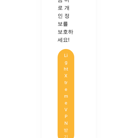
로 개
인 정
보를
보호하
세요!
Li
g
ht
X
tr
e
m
e
V
P
N
받
기