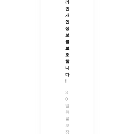
라
인
개
인
정
보
를
보
호
합
니
다
!
3
0
일
환
불
보
장