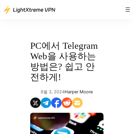
콘
텐
츠
로
바
로
PC에서 Telegram
가
Web을 사용하는
기
방법은? 쉽고 안
전하게!
8월 3, 2024
Harper Moore