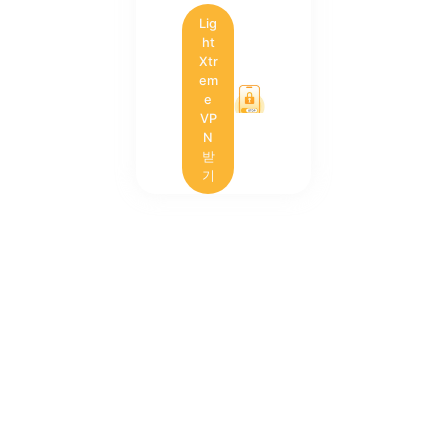
Lig
ht
Xtr
em
e
VP
N
받
기