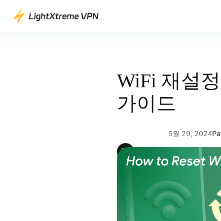
콘
텐
츠
로
바
로
WiFi 재설
가
기
가이드
9월 29, 2024
Pa