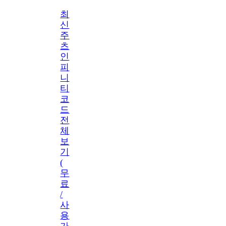
최
신
주
츠
인
피
니
티
코
드
전
체
보
기
(
무
료
/
사
용
가