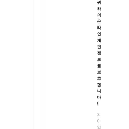
귀
하
의
온
라
인
개
인
정
보
를
보
호
합
니
다
!
3
0
일