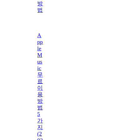
방
법
A
pp
le
M
us
ic
무
료
이
용
방
법
5
가
지
(2