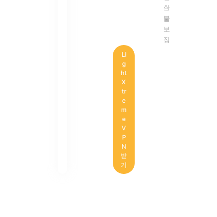
환
불
보
장
Li
g
ht
X
tr
e
m
e
V
P
N
받
기