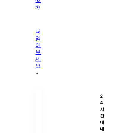
02
6)
더
읽
어
보
세
요
»
2
4
시
간
내
내