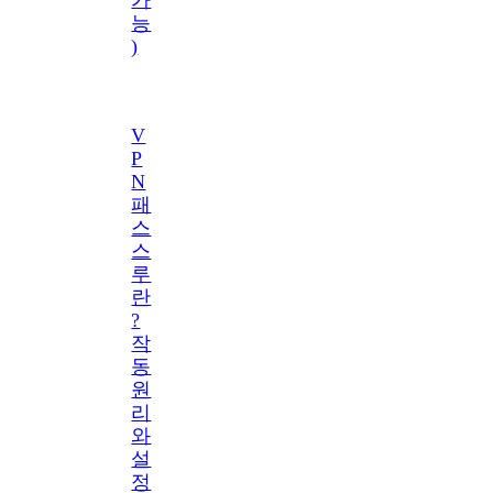
능
)
V
P
N
패
스
스
루
란
?
작
동
원
리
와
설
정