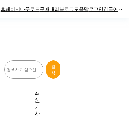
홈페이지
다운로드
구매
대리
블로그
도움말
로그인
한국어
검
검
색
색
최
신
기
사