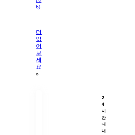
02
6)
더
읽
어
보
세
요
»
2
4
시
간
내
내