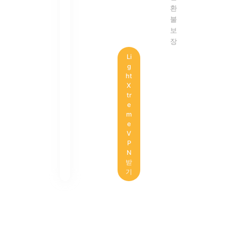
환
불
보
장
Li
g
ht
X
tr
e
m
e
V
P
N
받
기