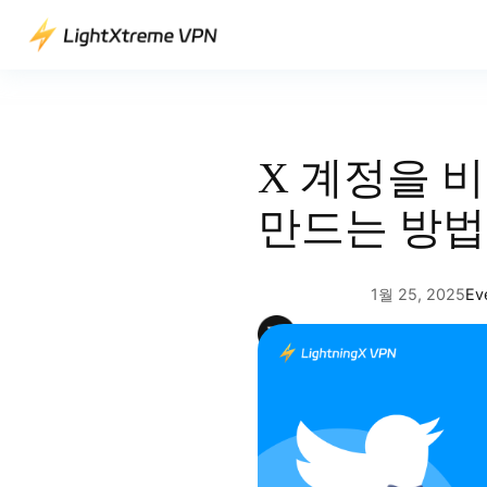
콘
텐
츠
로
바
로
X 계정을 
가
기
만드는 방법
1월 25, 2025
Ev