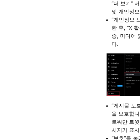
“더 보기” 
및 개인정보
“개인정보 
한 후, “X 
중, 미디어
다.
“게시물 보
을 보호합니
로워만 트윗
시지가 표시
“보호”를 