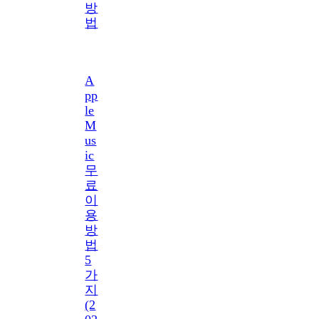
방
법
A
pp
le
M
us
ic
무
료
이
용
방
법
5
가
지
(2