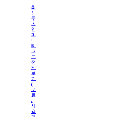
최
신
주
츠
인
피
니
티
코
드
전
체
보
기
(
무
료
/
사
용
가