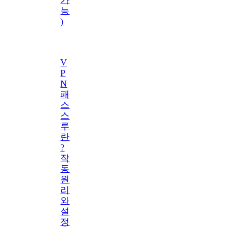
능
)
V
P
N
패
스
스
루
란
?
작
동
원
리
와
설
정