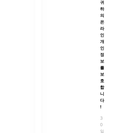
귀
하
의
온
라
인
개
인
정
보
를
보
호
합
니
다
!
3
0
일