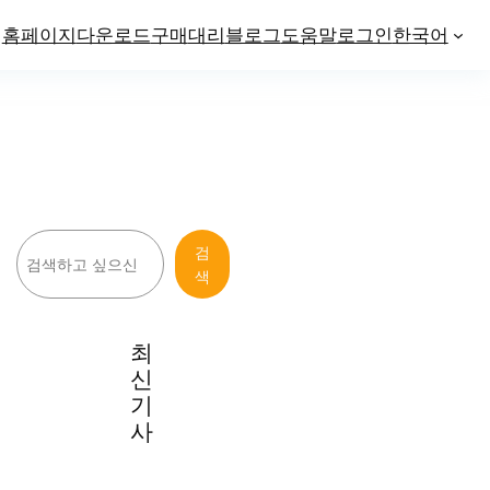
홈페이지
다운로드
구매
대리
블로그
도움말
로그인
한국어
검
검
색
색
최
신
기
사