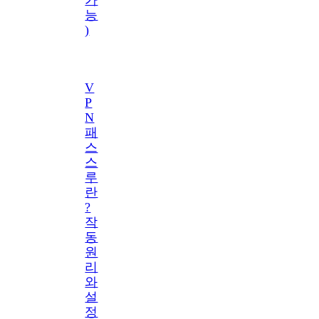
능
)
V
P
N
패
스
스
루
란
?
작
동
원
리
와
설
정