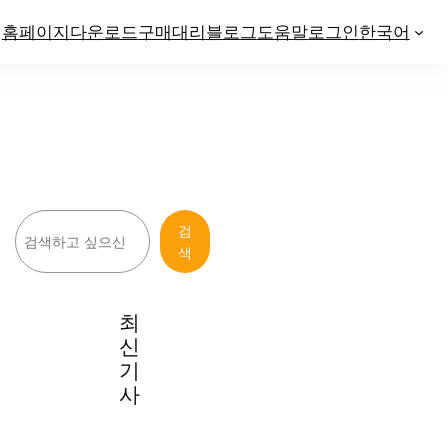
홈페이지
다운로드
구매
대리
블로그
도움말
로그인
한국어
검
검
색
색
최
신
기
사