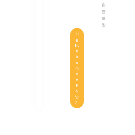
환
불
보
장
Li
g
ht
X
tr
e
m
e
V
P
N
받
기