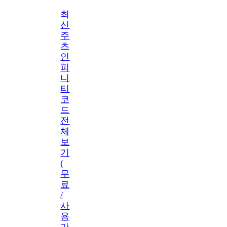
최
신
주
츠
인
피
니
티
코
드
전
체
보
기
(
무
료
/
사
용
가