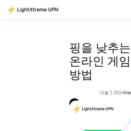
콘
텐
츠
로
바
로
핑을 낮추는
가
기
온라인 게임
방법
12월 7, 2024
Ha