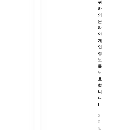
귀
하
의
온
라
인
개
인
정
보
를
보
호
합
니
다
!
3
0
일