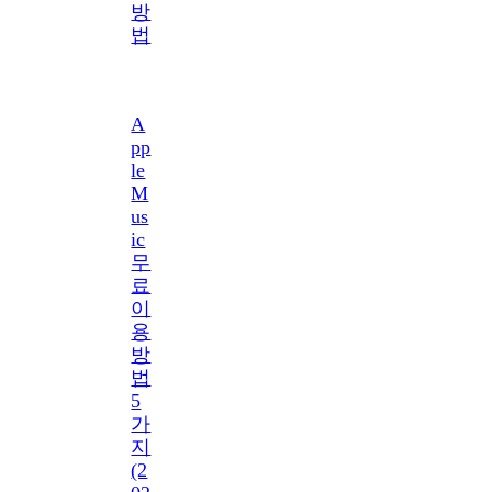
방
법
A
pp
le
M
us
ic
무
료
이
용
방
법
5
가
지
(2