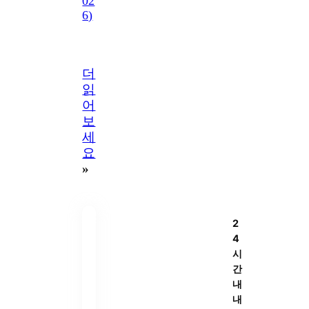
02
6)
더
읽
어
보
세
요
»
2
4
시
간
내
내