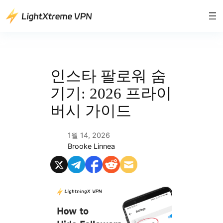
콘
텐
츠
로
바
로
인스타 팔로워 숨
가
기기: 2026 프라이
기
버시 가이드
1월 14, 2026
Brooke Linnea