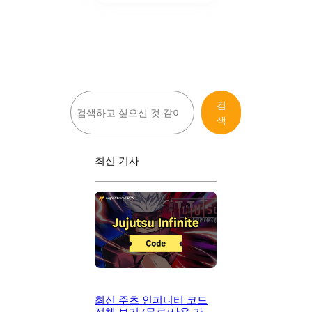
검
검
색
색
최신 기사
최신 주츠 인피니티 코드