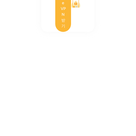
e
VP
N
받
기