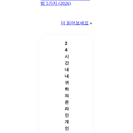
법 5가지 (2026)
더 읽어보세요
»
2
4
시
간
내
내
귀
하
의
온
라
인
개
인