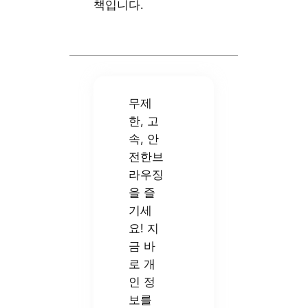
책입니다.
무제
한, 고
속, 안
전한브
라우징
을 즐
기세
요! 지
금 바
로 개
인 정
보를