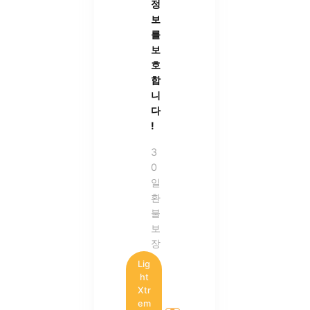
정
보
를
보
호
합
니
다
!
3
0
일
환
불
보
장
Lig
ht
Xtr
em