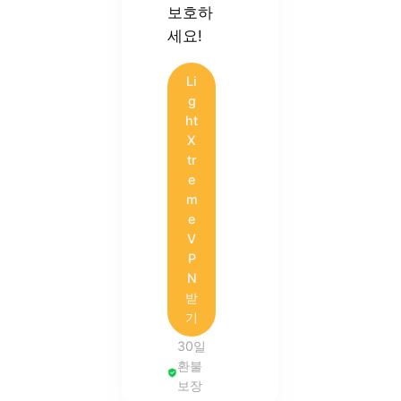
보호하
세요!
Li
g
ht
X
tr
e
m
e
V
P
N
받
기
30일
환불
보장