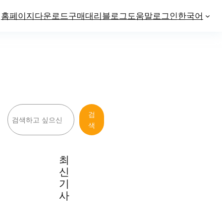
홈페이지
다운로드
구매
대리
블로그
도움말
로그인
한국어
검
검
색
색
최
신
기
사