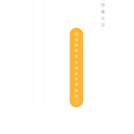
환
불
보
장
Li
g
ht
X
tr
e
m
e
V
P
N
받
기