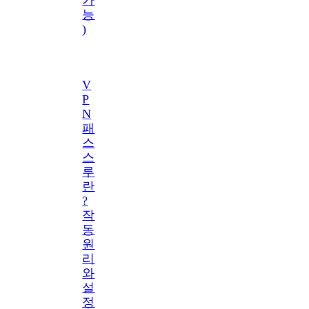
능
)
V
P
N
패
스
스
루
란
?
작
동
원
리
와
설
정