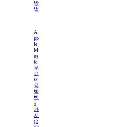
방
법
A
pp
le
M
us
ic
무
료
이
용
방
법
5
가
지
(2