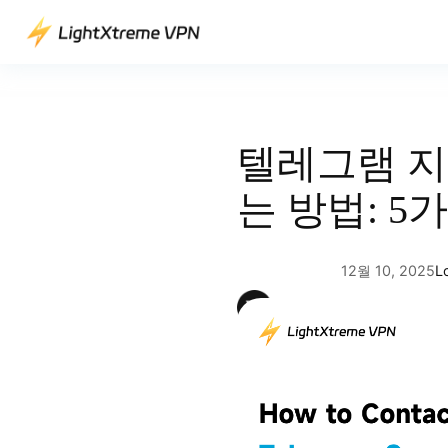
콘
텐
츠
로
바
로
텔레그램 
가
기
는 방법: 5
12월 10, 2025
L