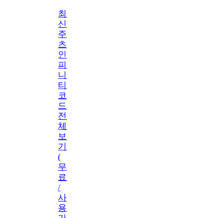
최
신
주
츠
인
피
니
티
코
드
전
체
보
기
(
무
료
/
사
용
가