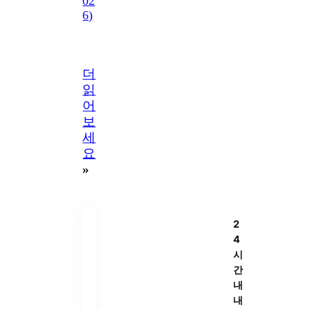
02
6)
더
읽
어
보
세
요
»
2
4
시
간
내
내