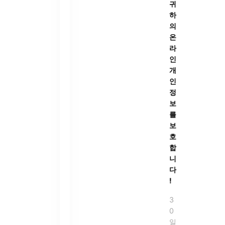
귀
하
의
온
라
인
개
인
정
보
를
보
호
합
니
다
!
3
0
일