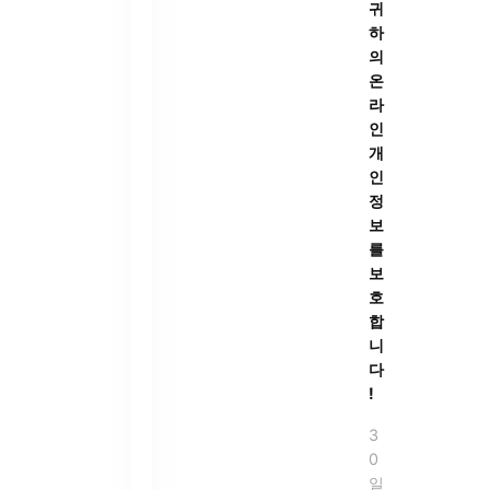
귀
하
의
온
라
인
개
인
정
보
를
보
호
합
니
다
!
3
0
일