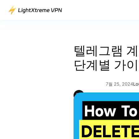
콘
텐
츠
로
바
로
텔레그램 계
가
기
단계별 가
7월 25, 2024
Lo