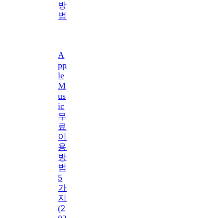
방
법
A
pp
le
M
us
ic
무
료
이
용
방
법
5
가
지
(2