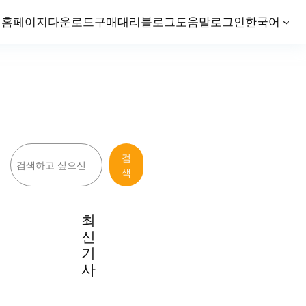
홈페이지
다운로드
구매
대리
블로그
도움말
로그인
한국어
검
검
색
색
최
신
기
사