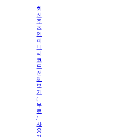
최
신
주
츠
인
피
니
티
코
드
전
체
보
기
(
무
료
/
사
용
가