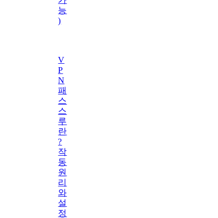
능
)
V
P
N
패
스
스
루
란
?
작
동
원
리
와
설
정