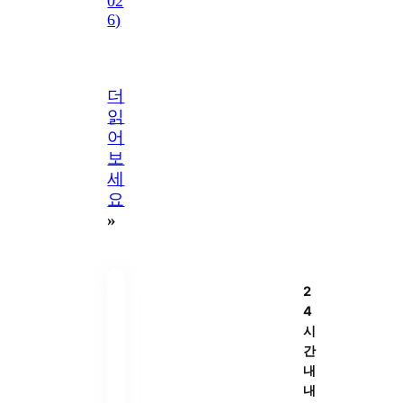
02
6)
더
읽
어
보
세
요
»
2
4
시
간
내
내