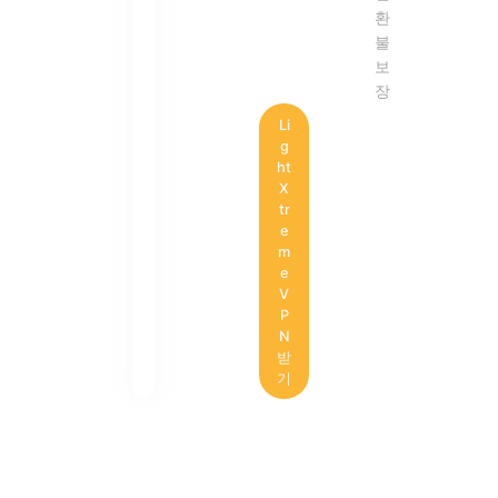
환
불
보
장
Li
g
ht
X
tr
e
m
e
V
P
N
받
기