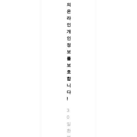
의
온
라
인
개
인
정
보
를
보
호
합
니
다
!
3
0
일
환