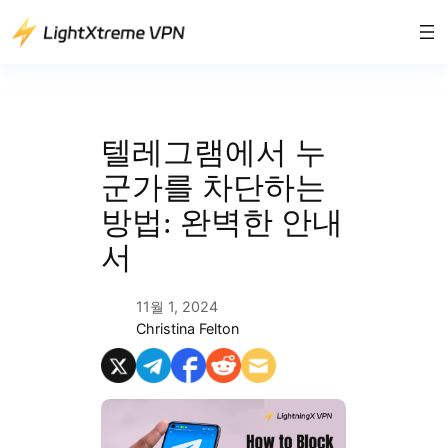
콘
텐
츠
로
바
로
텔레그램에서 누
가
군가를 차단하는
기
방법: 완벽한 안내
서
11월 1, 2024
Christina Felton