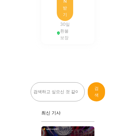
N
받
기
30일
환불
보장
검
검
색
색
최신 기사