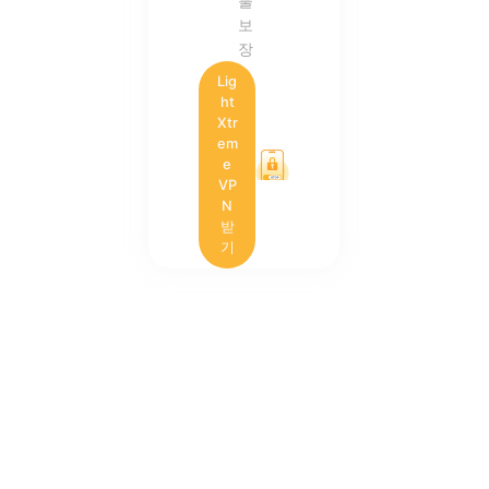
불
보
장
Lig
ht
Xtr
em
e
VP
N
받
기