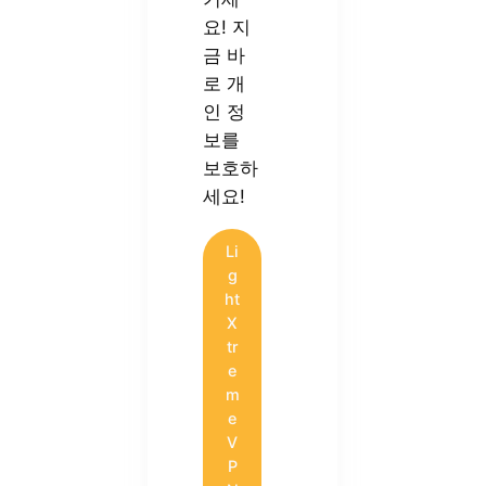
요! 지
금 바
로 개
인 정
보를
보호하
세요!
Li
g
ht
X
tr
e
m
e
V
P