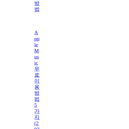
방
법
A
pp
le
M
us
ic
무
료
이
용
방
법
5
가
지
(2