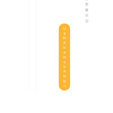
환
불
보
장
Li
g
ht
X
tr
e
m
e
V
P
N
받
기