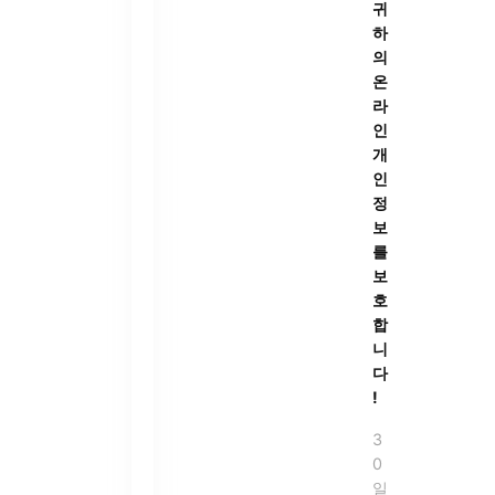
귀
하
의
온
라
인
개
인
정
보
를
보
호
합
니
다
!
3
0
일