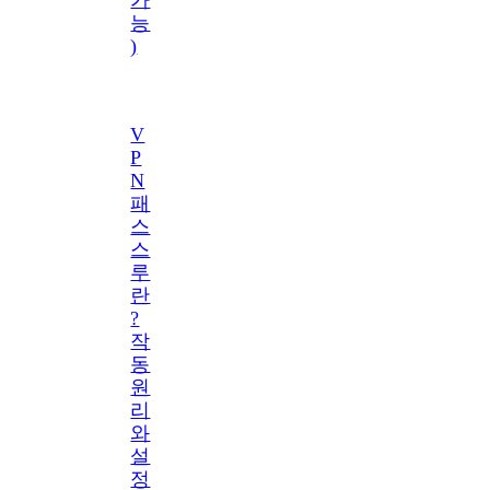
능
)
V
P
N
패
스
스
루
란
?
작
동
원
리
와
설
정