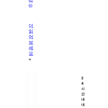
02
6)
더
읽
어
보
세
요
»
2
4
시
간
내
내