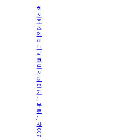
최
신
주
츠
인
피
니
티
코
드
전
체
보
기
(
무
료
/
사
용
가