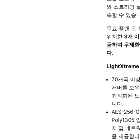
와 스트리밍 
속할 수 있습
무료 플랜 은 
위치한
3개 
공하며 무제한
다.
LightXtre
70개국 이상
서버를 보유
최적화된 노
니다.
AES-256-
Poly1305
지 및 네트
을 제공합니