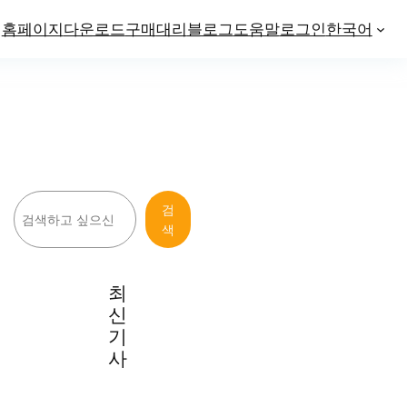
홈페이지
다운로드
구매
대리
블로그
도움말
로그인
한국어
검
검
색
색
최
신
기
사