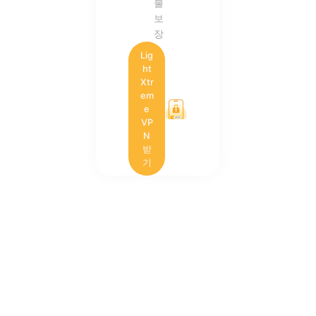
불
보
장
Lig
ht
Xtr
em
e
VP
N
받
기