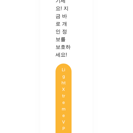
기세
요! 지
금 바
로 개
인 정
보를
보호하
세요!
Li
g
ht
X
tr
e
m
e
V
P