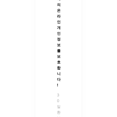
의
온
라
인
개
인
정
보
를
보
호
합
니
다
!
3
0
일
환