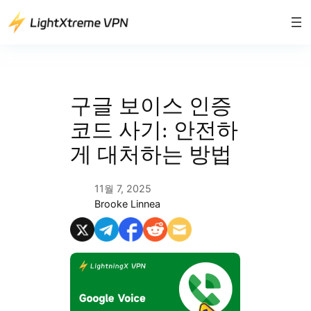
콘
텐
츠
로
바
로
구글 보이스 인증
가
코드 사기: 안전하
기
게 대처하는 방법
11월 7, 2025
Brooke Linnea