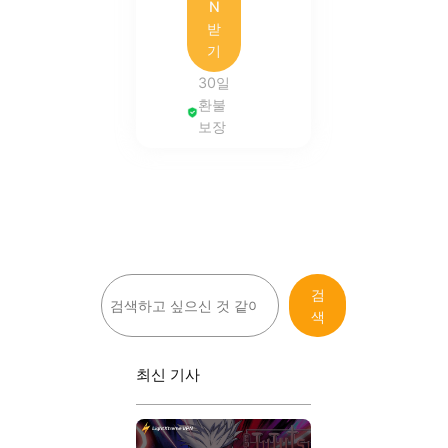
N
받
기
30일
환불
보장
검
검
색
색
최신 기사