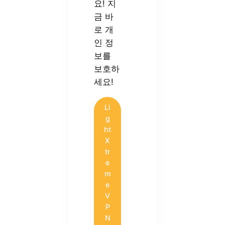
요! 지
금 바
로 개
인 정
보를
보호하
세요!
Li
g
ht
X
tr
e
m
e
V
P
N