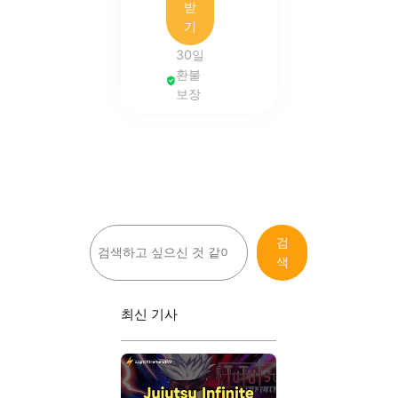
받
기
30일
환불
보장
검
검
색
색
최신 기사