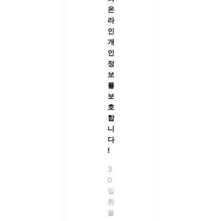
온
라
인
개
인
정
보
를
보
호
합
니
다
!
3
0
일
환
불