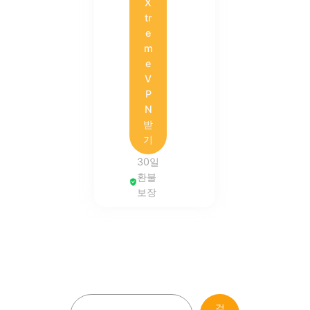
X
tr
e
m
e
V
P
N
받
기
30일
환불
보장
검
검