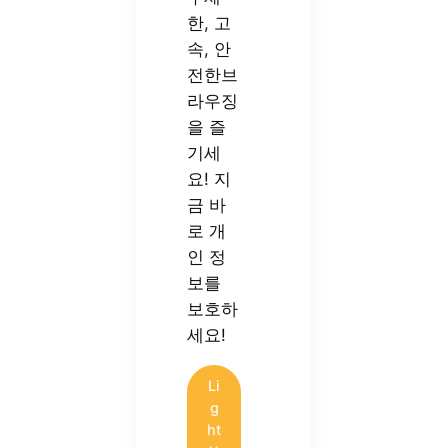
한, 고
속, 안
전한브
라우징
을 즐
기세
요! 지
금 바
로 개
인 정
보를
보호하
세요!
Li
g
ht