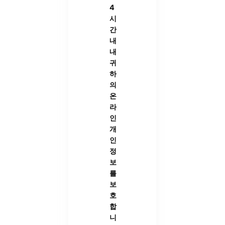
4
시
간
내
내
귀
하
의
온
라
인
개
인
정
보
를
보
호
합
니