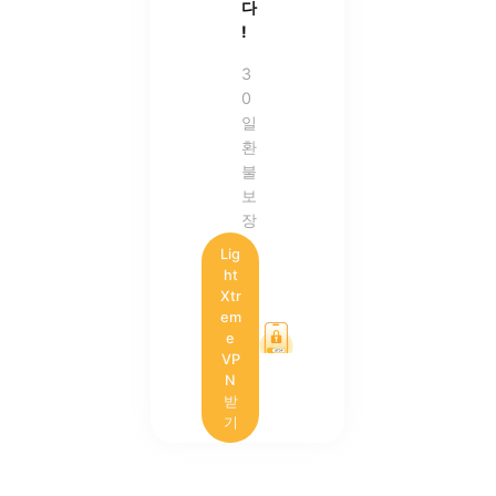
다
!
3
0
일
환
불
보
장
Lig
ht
Xtr
em
e
VP
N
받
기