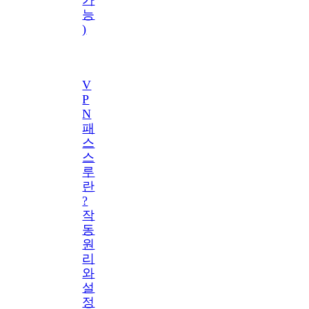
능
)
V
P
N
패
스
스
루
란
?
작
동
원
리
와
설
정