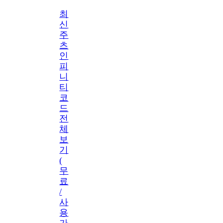
최
신
주
츠
인
피
니
티
코
드
전
체
보
기
(
무
료
/
사
용
가