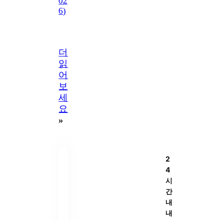
02
6)
더
읽
어
보
세
요
»
2
4
시
간
내
내