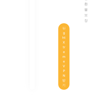
환
불
보
장
Li
g
ht
X
tr
e
m
e
V
P
N
받
기