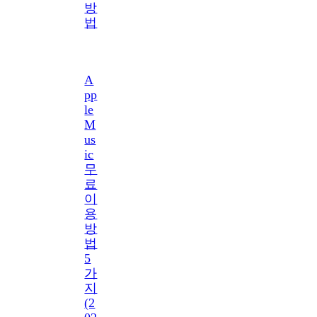
방
법
A
pp
le
M
us
ic
무
료
이
용
방
법
5
가
지
(2