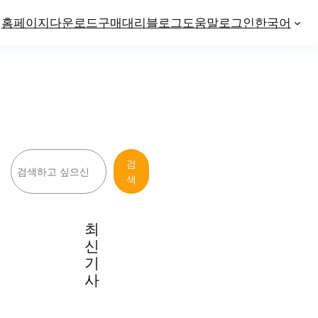
홈페이지
다운로드
구매
대리
블로그
도움말
로그인
한국어
검
검
색
색
최
신
기
사