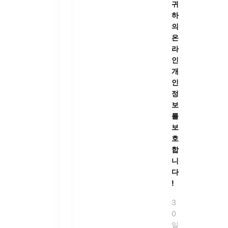
귀
하
의
온
라
인
개
인
정
보
를
보
호
합
니
다
!
3
0
일