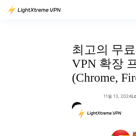
콘
텐
츠
로
바
로
최고의 무료
가
기
VPN 확장
(Chrome, Fir
11월 13, 2024
Lo