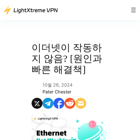
콘
텐
츠
로
바
로
이더넷이 작동하
가
지 않음? [원인과
기
빠른 해결책]
10월 26, 2024
Pater Chester