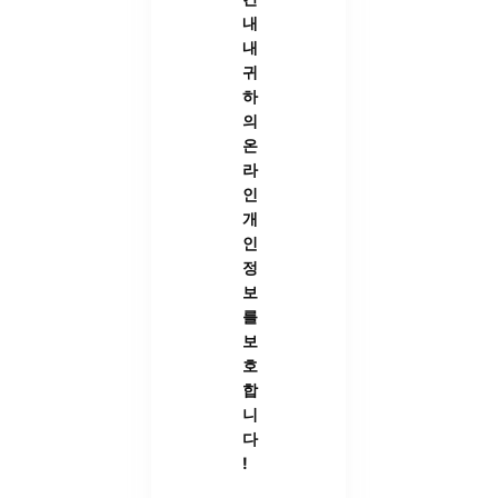
내
내
귀
하
의
온
라
인
개
인
정
보
를
보
호
합
니
다
!