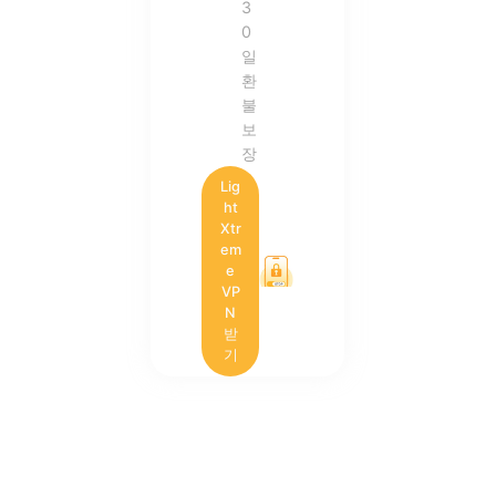
3
0
일
환
불
보
장
Lig
ht
Xtr
em
e
VP
N
받
기