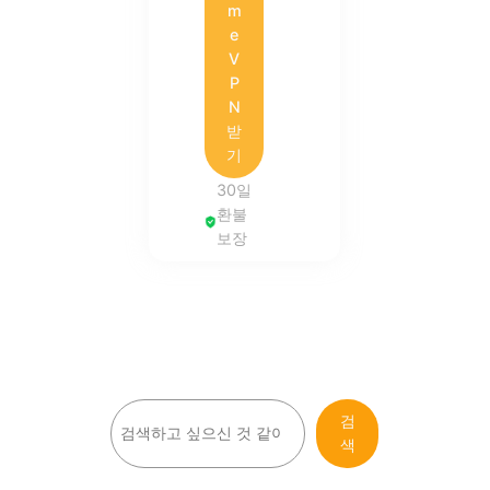
m
e
V
P
N
받
기
30일
환불
보장
검
검
색
색