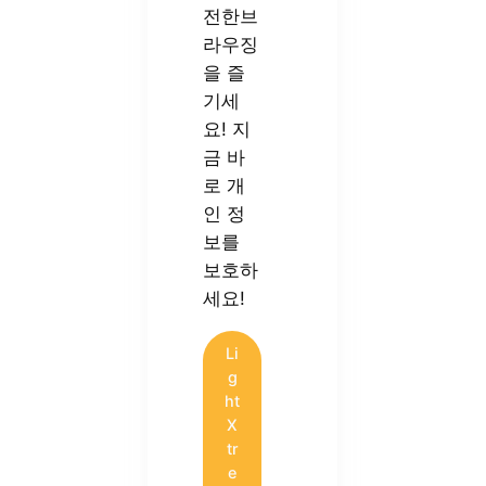
전한브
라우징
을 즐
기세
요! 지
금 바
로 개
인 정
보를
보호하
세요!
Li
g
ht
X
tr
e