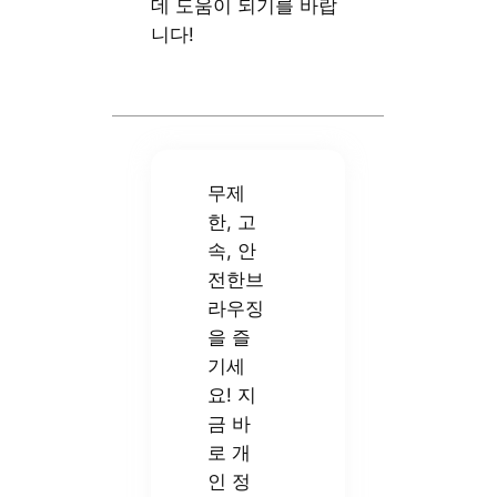
데 도움이 되기를 바랍
니다!
무제
한, 고
속, 안
전한브
라우징
을 즐
기세
요! 지
금 바
로 개
인 정