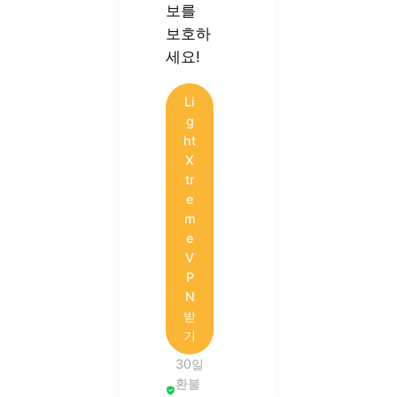
보를
보호하
세요!
Li
g
ht
X
tr
e
m
e
V
P
N
받
기
30일
환불